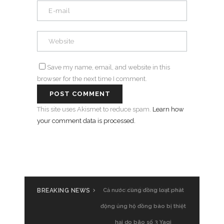
Save my name, email, and website in this
browser for the next time I comment.
This site uses Akismet to reduce spam.
Learn how
your comment data is processed.
BREAKING NEWS
Cả nước cùng đồng loạt phát
động ủng hộ đồng bào bị thiệt
hại do bão số 3 Yagi