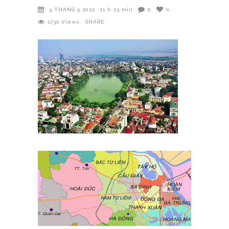
3 THÁNG 5 2022
11 h 23 min
0
0
1730
Views
SHARE