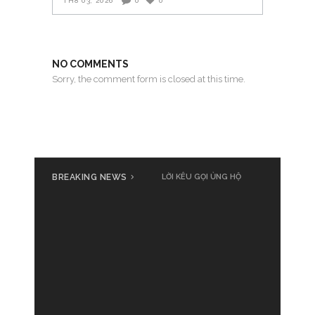
TH8 03, 2026
0
0
NO COMMENTS
Sorry, the comment form is closed at this time.
BREAKING NEWS
Cả nước cùng đồng loạt phát
LỜI KÊU GỌI ỦNG HỘ
động ủng hộ đồng bào bị thiệt
hại do bão số 3 Yagi