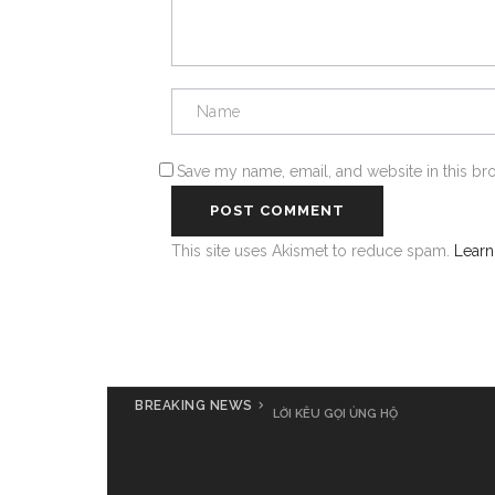
Save my name, email, and website in this br
This site uses Akismet to reduce spam.
Learn
BREAKING NEWS
LỜI KÊU GỌI ỦNG HỘ