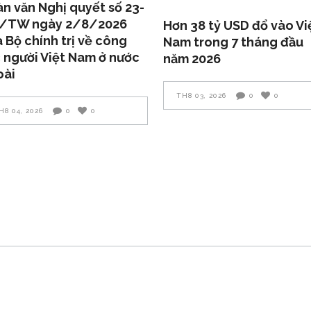
n văn Nghị quyết số 23-
/TW ngày 2/8/2026
Hơn 38 tỷ USD đổ vào Vi
 Bộ chính trị về công
Nam trong 7 tháng đầu
 người Việt Nam ở nước
năm 2026
oài
TH8 03, 2026
0
0
H8 04, 2026
0
0