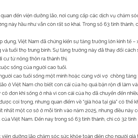
n quan đến viện dưỡng lão, nơi cung cấp các dịch vụ chăm só
ờng này hầu như vẫn còn rất sơ khai. Trong số 63 tỉnh thành, 
 dụng, Việt Nam đã chứng kiến ​​sự tăng trưởng lớn kinh tế – 
 và tuổi thọ trung bình. Sự tăng trưởng này đã thay đổi cách
i cư từ nông thôn ra thành thị.
uộc sống của người cao tuổi.
người cao tuổi sống một mình hoặc cùng với vợ chồng tăng 
 lão ở Việt Nam cho biết con cái của họ quá bận rộn đi làm và
cô đơn khi sống ở nhà vì con cái của họ đã chuyển đến nhiều
được coi trọng, nhưng quan điểm về “già hóa tại gia” có thể
ít nhất một cơ sở ở mỗi tỉnh vào năm 2025, nhưng điều này 
của Việt Nam. Đến nay trong số 63 tỉnh thành, chỉ có 32 tỉn
c viện dưỡng lão chăm sóc sức khỏe toàn diện cho người già 