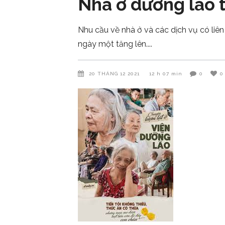
Nhà ở dưỡng lão 
Nhu cầu về nhà ở và các dịch vụ có liê
ngày một tăng lên.
20 THÁNG 12 2021
12 h 07 min
0
0