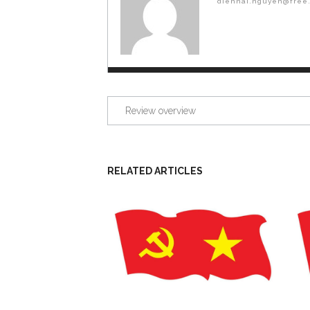
dienhai.nguyen@free.
Review overview
RELATED ARTICLES