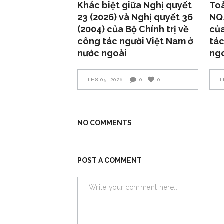
Khác biệt giữa Nghị quyết
Toà
23 (2026) và Nghị quyết 36
NQ
(2004) của Bộ Chính trị về
của
công tác người Việt Nam ở
tác
nước ngoài
ng
TH8 05, 2026
0
0
T
NO COMMENTS
POST A COMMENT