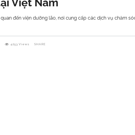
tại Việt Nam
n quan đến viện dưỡng lão, nơi cung cấp các dịch vụ chăm só
4253
Views
SHARE