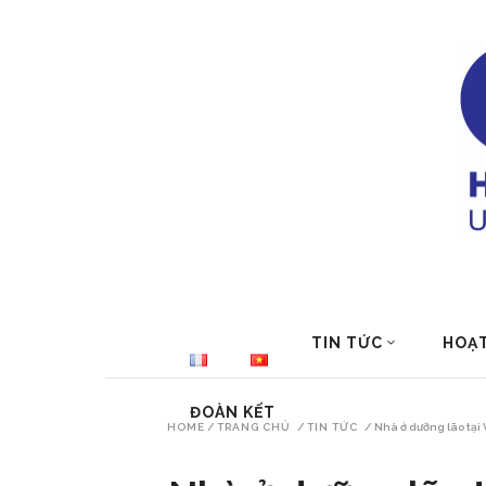
TIN TỨC
HOẠ
ĐOÀN KẾT
HOME
/
TRANG CHỦ
/
TIN TỨC
/
Nhà ở dưỡng lão tại