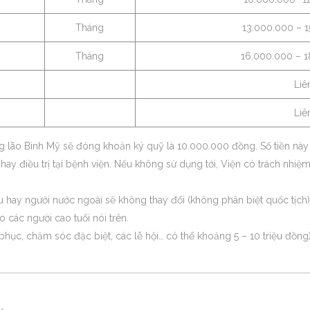
Tháng
13.000.000 – 
Tháng
16.000.000 – 
Liê
Liê
g lão Bình Mỹ sẽ đóng khoản ký quỹ là 10.000.000 đồng. Số tiền nà
ay điều trị tại bệnh viện. Nếu không sử dụng tới, Viện có trách nhiệm t
ều hay người nước ngoài sẽ không thay đổi (không phân biệt quốc tịch)
o các người cao tuổi nói trên.
phục, chăm sóc đặc biệt, các lễ hội… có thể khoảng 5 – 10 triệu đồng