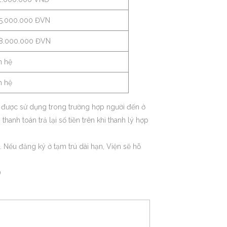
15.000.000 ĐVN
18.000.000 ĐVN
n hệ
n hệ
y được sử dụng trong trường hợp người đến ở
hanh toán trả lại số tiền trên khi thanh lý hợp
. Nếu đăng ký ở tạm trú dài hạn, Viện sẽ hỗ
)