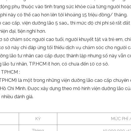
 động phụ thuộc vào tình trạng sức khỏe của từng người hoặ
hí này có thể cao hơn lên tới khoảng 15 triệu đồng/ tháng.
ao cấp, viện dưỡng lão 5 sao… thì mức độ chi phí sẽ rất đắt (
n đại, tiện nghi hơn.
ơ sở chăm sóc người cao tuổi, người khuyết tật và trẻ em, ch
ơ sở này chỉ đáp ứng tối thiếu dịch vụ chăm sóc cho người c
ỡng lão tư nhân cao cấp được thành lập nhưng số này vẫn còn
lão tư nhân, TP.HCM ít hơn, có chưa đến 10 cơ sở.
i TPHCM :
 TPHCM) là một trong những viện dưỡng lão cao cấp chuyên
ố Hồ Chí Minh. Được xây dựng theo mô hình viện dưỡng lão 
 nhiều đánh giá.
KỲ
MỨC PHÍ 
Tháng
10.000.000 -1