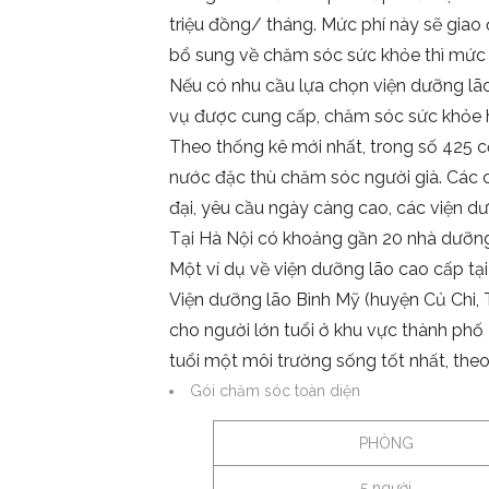
triệu đồng/ tháng. Mức phí này sẽ giao
bổ sung về chăm sóc sức khỏe thì mức p
Nếu có nhu cầu lựa chọn viện dưỡng lão c
vụ được cung cấp, chăm sóc sức khỏe hiệ
Theo thống kê mới nhất, trong số 425 c
nước đặc thù chăm sóc người già. Các c
đại, yêu cầu ngày càng cao, các viện dư
Tại Hà Nội có khoảng gần 20 nhà dưỡng 
Một ví dụ về viện dưỡng lão cao cấp tạ
Viện dưỡng lão Bình Mỹ (huyện Củ Chi,
cho người lớn tuổi ở khu vực thành ph
tuổi một môi trường sống tốt nhất, theo
Gói chăm sóc toàn diện
PHÒNG
5 người