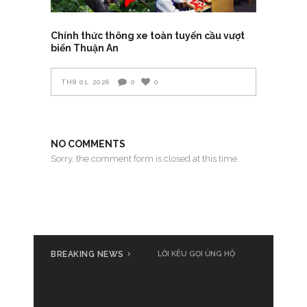
Chính thức thông xe toàn tuyến cầu vượt
biển Thuận An
TH8 01, 2026
0
0
NO COMMENTS
Sorry, the comment form is closed at this time.
BREAKING NEWS
LỜI KÊU GỌI ỦNG HỘ