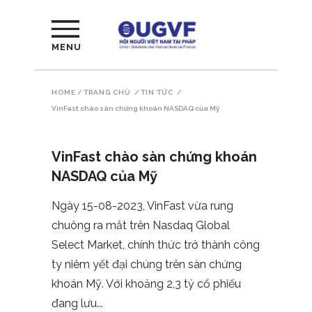
MENU
HOME
/
TRANG CHỦ
/
TIN TỨC
/
VinFast chào sàn chứng khoán NASDAQ của Mỹ
VinFast chào sàn chứng khoán
NASDAQ của Mỹ
Ngày 15-08-2023, VinFast vừa rung
chuông ra mắt trên Nasdaq Global
Select Market, chính thức trở thành công
ty niêm yết đại chúng trên sàn chứng
khoán Mỹ. Với khoảng 2,3 tỷ cổ phiếu
đang lưu