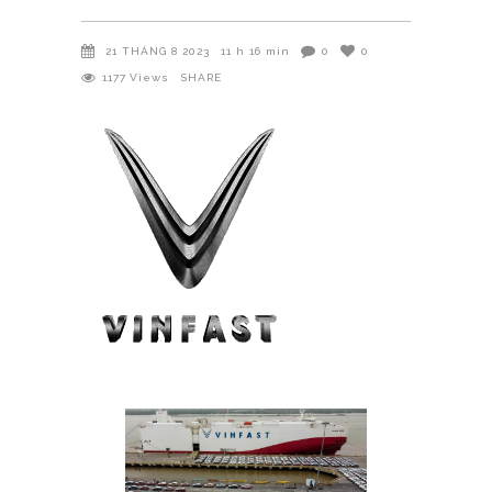
21 THÁNG 8 2023
11 h 16 min
0
0
1177
Views
SHARE