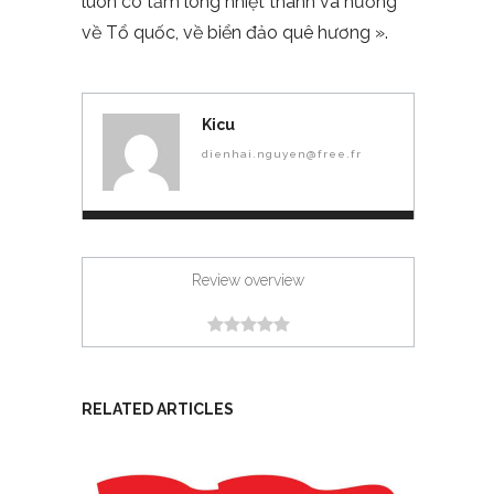
luôn có tấm lòng nhiệt thành và hướng
về Tổ quốc, về biển đảo quê hương ».
Kicu
dienhai.nguyen@free.fr
Review overview
RELATED ARTICLES