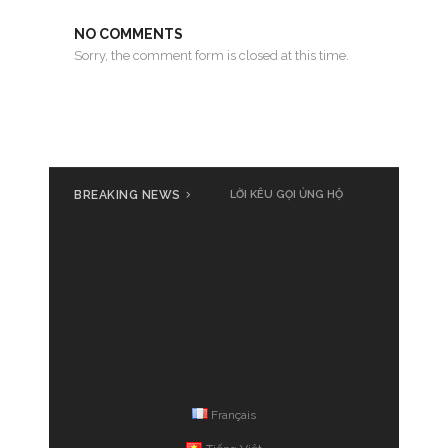
NO COMMENTS
Sorry, the comment form is closed at this time.
BREAKING NEWS
LỜI KÊU GỌI ỦNG HỘ
Français