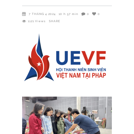
7 THÁNG 4 2024
10 h 57 min
0
0
1121
Views
SHARE