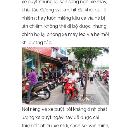
xe buýt nhưng lại sẵn sàng ngồi xe máy,
chịu tắc đường vài km, hít đủ khói bụi, ô
nhiễm ; hay luôn miệng kêu ca vỉa hè bị
lấn chiếm, không thể đi bộ được, nhưng
chính họ lại phóng xe máy leo vỉa hè mỗi
khi đường tắc…
Nói riêng về xe buýt, tôi khẳng định chất
lượng xe buýt ngày nay đã được cải
thiện rất nhiều: xe mới, sạch sẽ, văn minh,