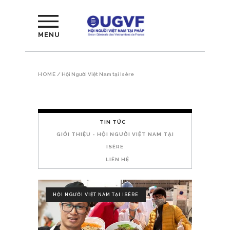
MENU
HOME
/
Hội Người Việt Nam tại Isère
TIN TỨC
GIỚI THIỆU - HỘI NGƯỜI VIỆT NAM TẠI
ISÈRE
LIÊN HỆ
HỘI NGƯỜI VIỆT NAM TẠI ISÈRE