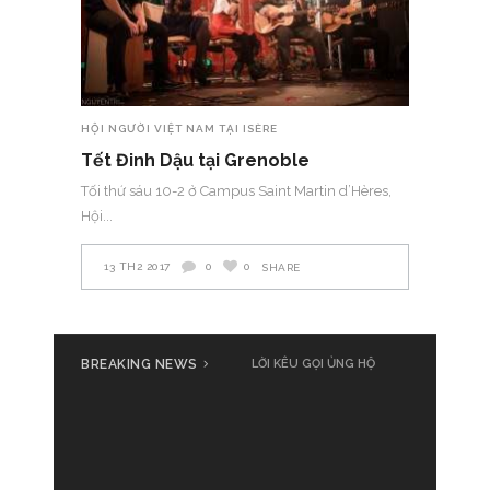
HỘI NGƯỜI VIỆT NAM TẠI ISÈRE
Tết Đinh Dậu tại Grenoble
Tối thứ sáu 10-2 ở Campus Saint Martin d’Hères,
Hội
13 TH2 2017
0
0
SHARE
BREAKING NEWS
LỜI KÊU GỌI ỦNG HỘ