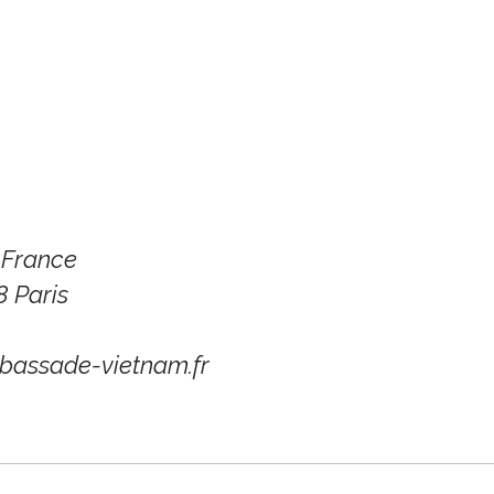
 France
8 Paris
assade-vietnam.fr