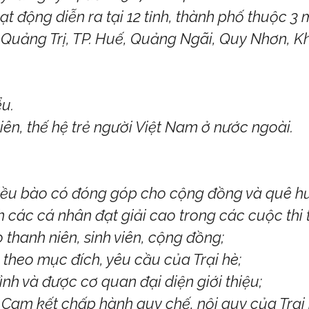
t động diễn ra tại 12 tỉnh, thành phố thuộc 
 Quảng Trị, TP. Huế, Quảng Ngãi, Quy Nhơn, K
ểu.
viên, thế hệ trẻ người Việt Nam ở nước ngoài.
kiều bào có đóng góp cho cộng đồng và quê hư
 các cá nhân đạt giải cao trong các cuộc thi tạ
 thanh niên, sinh viên, cộng đồng;
theo mục đích, yêu cầu của Trại hè;
nh và được cơ quan đại diện giới thiệu;
t. Cam kết chấp hành quy chế, nội quy của Trại