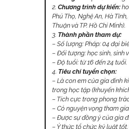
Chương trình dự kiến:
hoạ
Phú Thọ, Nghệ An, Hà Tĩnh,
Thuận và TP. Hồ Chí Minh).
Thành phần tham dự:
– Số lượng: Pháp: 04 đại bi
– Đối tượng: học sinh, sinh 
– Độ tuổi: từ 16 đến 24 tuổi.
Tiêu chí tuyển chọn:
– Là con em của gia đình 
trong học tập (khuyến khích
– Tích cực trong phong trào
– Có nguyện vọng tham gia 
– Được sự đồng ý của gia đì
– Ý thức tổ chức kỷ luật tố