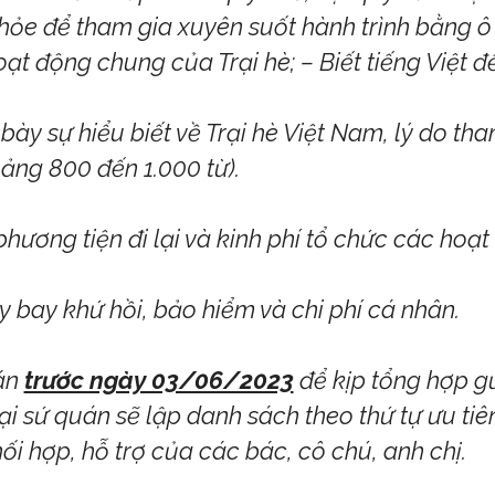
ỏe để tham gia xuyên suốt hành trình bằng ô 
oạt động chung của Trại hè; – Biết tiếng Việt đ
 bày sự hiểu biết về Trại hè Việt Nam, lý do th
ảng 800 đến 1.000 từ).
phương tiện đi lại và kinh phí tổ chức các hoạt
y bay khứ hồi, bảo hiểm và chi phí cá nhân.
uán
trước ngày 03/06/2023
để kịp tổng hợp gử
i sứ quán sẽ lập danh sách theo thứ tự ưu tiên
ối hợp, hỗ trợ của các bác, cô chú, anh chị.