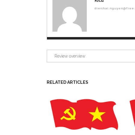
Kicu
dienhai.nguyen@free.
Review overview
RELATED ARTICLES