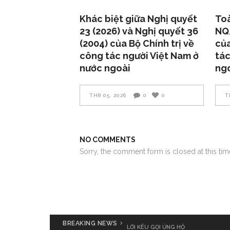
Khác biệt giữa Nghị quyết
Toà
23 (2026) và Nghị quyết 36
NQ
(2004) của Bộ Chính trị về
của
công tác người Việt Nam ở
tác
nước ngoài
ng
TH8 05, 2026
0
0
T
NO COMMENTS
Sorry, the comment form is closed at this tim
BREAKING NEWS
LỜI KÊU GỌI ỦNG HỘ