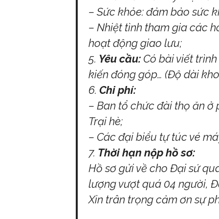
– Sức khỏe: đảm bảo sức kh
– Nhiệt tình tham gia các h
hoạt động giao lưu;
Yêu cầu:
Có bài viết trình
kiến đóng góp… (Độ dài kho
Chi phí:
– Ban tổ chức đài thọ ăn ở 
Trại hè;
– Các đại biểu tự túc vé má
Thời hạn nộp hồ sơ:
Hồ sơ gửi về cho Đại sứ q
lượng vượt quá 04 người, Đạ
Xin trân trọng cảm ơn sự ph