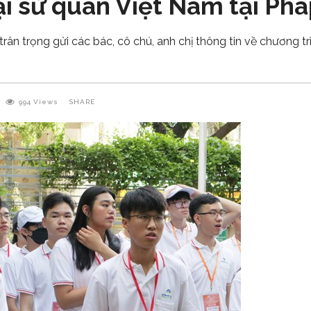
i sứ quán Việt Nam tại Phá
trân trọng gửi các bác, cô chú, anh chị thông tin về chương t
994
Views
SHARE