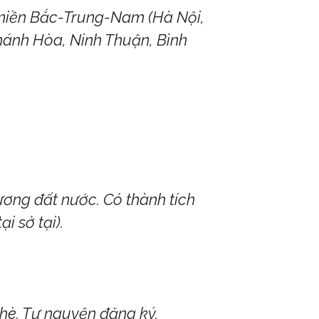
3 miền Bắc-Trung-Nam (Hà Nội,
hánh Hòa, Ninh Thuận, Bình
ơng đất nước. Có thành tích
i sở tại).
 hè. Tự nguyện đăng ký.