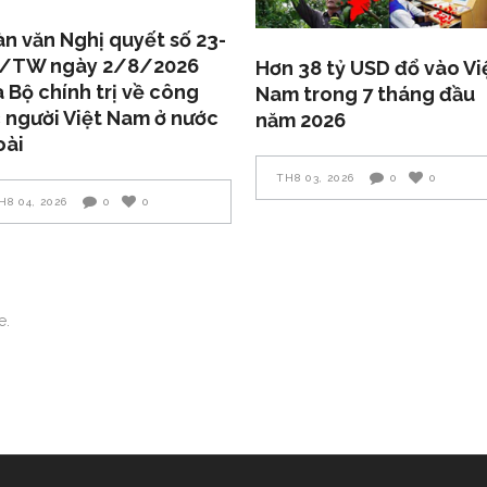
n văn Nghị quyết số 23-
/TW ngày 2/8/2026
Hơn 38 tỷ USD đổ vào Vi
 Bộ chính trị về công
Nam trong 7 tháng đầu
 người Việt Nam ở nước
năm 2026
oài
TH8 03, 2026
0
0
H8 04, 2026
0
0
e.