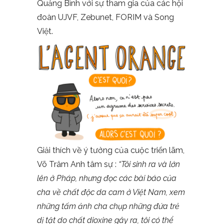
Quảng Bình với sự tham gia của các hội
đoàn UJVF, Zebunet, FORIM và Song
Việt.
Giải thích về ý tưởng của cuộc triển lãm,
Võ Trâm Anh tâm sự :
“Tôi sinh ra và lớn
lên ở Pháp, nhưng đọc các bài báo của
cha về chất độc da cam ở Việt Nam, xem
những tấm ảnh cha chụp những đứa trẻ
dị tật do chất dioxine gây ra, tôi có thể