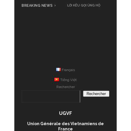
BREAKING NEWS
Cả nước cùng đồng loạt phát
động ủng hộ đồng bào bị thiệt
hại do bão số 3 Yagi
Français
Tiếng Việt
Rechercher
Rechercher
UGVF
Union Générale des Vietnamiens de
France