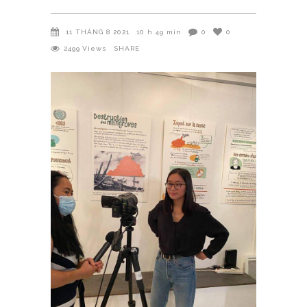
11 THÁNG 8 2021
10 h 49 min
0
0
2499
Views
SHARE