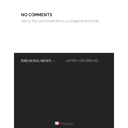
NO COMMENTS
Sorry, the comment form is closed at this time.
BREAKING NEWS
LỜI KÊU GỌI ỦNG HỘ
Français