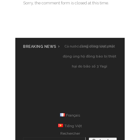
Sorry, the comment form is closed at this time.
BREAKING NEWS
Cả nước cùng đồng loạt phát
động ủng hộ đồng bào bị thiệt
hại do bão số 3 Yagi
Français
Tiếng Việt
Rechercher