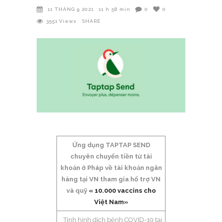
11 THÁNG 9 2021
11 h 58 min
0
0
3551
Views
SHARE
Ứng dụng TAPTAP SEND
chuyên chuyển tiền từ tài
khoản ở Pháp về tài khoản ngân
hàng tại VN tham gia hổ trợ VN
và quỹ
« 10.000 vaccins cho
Việt Nam»
Tình hình dịch bệnh COVID-19 tại