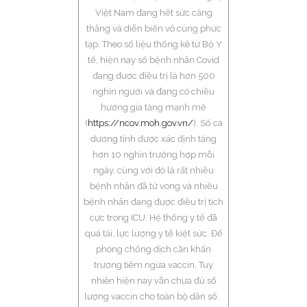
Việt Nam đang hết sức căng
thẳng và diễn biến vô cùng phức
tạp. Theo số liệu thống kê từ Bộ Y
tế, hiện nay số bệnh nhân Covid
đang được điều trị là hơn 500
nghìn người và đang có chiều
hướng gia tăng mạnh mẽ
(
https://ncov.moh.gov.vn/
). Số ca
dương tính được xác định tăng
hơn 10 nghìn trường hợp mỗi
ngày, cùng với đó là rất nhiều
bệnh nhân đã tử vong và nhiều
bệnh nhân đang được điều trị tích
cực trong ICU. Hệ thống y tế đã
quá tải, lực lượng y tế kiệt sức. Để
phòng chống dịch cần khẩn
trương tiêm ngừa vaccin. Tuy
nhiên hiện nay vẫn chưa đủ số
lượng vaccin cho toàn bộ dân số.