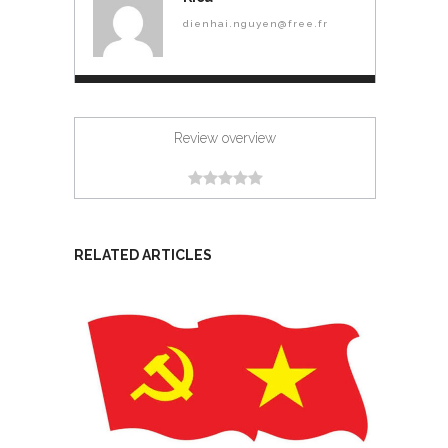
dienhai.nguyen@free.fr
Review overview
RELATED ARTICLES