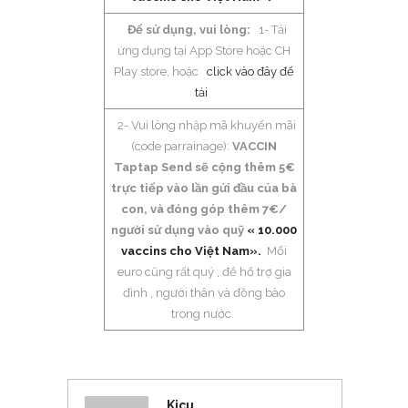
Để sử dụng, vui lòng:
1- Tải
ứng dụng tại App Store hoặc CH
Play store, hoặc
click vào đây để
tải
2- Vui lòng nhập mã khuyến mãi
(code parrainage):
VACCIN
Taptap Send sẽ cộng thêm 5€
trực tiếp vào lần gửi đầu của bà
con, và đóng góp thêm 7€/
người sử dụng vào quỹ
« 10.000
vaccins cho Việt Nam».
Mổi
euro cũng rất quý , để hổ trợ gia
đình , người thân và đồng bào
trong nước
Kicu