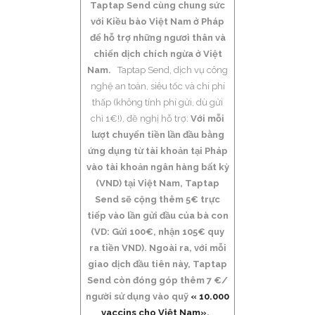
Taptap Send cùng chung sức
với Kiều bào Việt Nam ở Pháp
để hỗ trợ những ngươì thân và
chiến dịch chích ngừa ở Việt
Nam.
Taptap Send, dịch vụ công
nghệ an toàn, siêu tốc và chi phí
thấp (không tính phí gửi, dù gửi
chỉ 1€!), đề nghị hỗ trợ:
Với mỗi
lượt chuyển tiền lần đầu bằng
ứng dụng từ tài khoản tại Pháp
vào tài khoản ngân hàng bất kỳ
(VND) tại Việt Nam, Taptap
Send sẽ cộng thêm 5€ trực
tiếp vào lần gửi đầu của bà con
(VD: Gửi 100€, nhận 105€ quy
ra tiền VND). Ngoài ra, với mỗi
giao dịch đầu tiên này, Taptap
Send còn đóng góp thêm 7 €/
người sử dụng vào quỹ
« 10.000
vaccins cho Việt Nam».