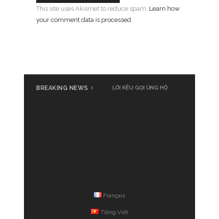
This site uses Akismet to reduce spam.
Learn how
your comment data is processed.
BREAKING NEWS
LỜI KÊU GỌI ỦNG HỘ
Français
Tiếng Việt