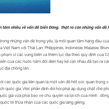
n tâm nhiều về vấn đề biển Đông, thật ra còn những vấn đề
 trong những vấn đề trọng yếu, là mối quan tâm hàng đầu của
 Việt Nam với Thái Lan, Philippines, Indonésie, Malaisie, Bru
 phạm vi các vùng biển và thềm lục địa theo quy định của C
ển của các nước nằm đối diện hay kế cận nhau đã tạo ra các
ục địa chồng lấn.
ới các quốc gia liên quan là một vấn đề hết sức quan trọng và
ích quốc gia. Việc phân định đòi hỏi phải áp dụng chặt chẽ ph
uốc gia vừa phải bảo vệ chủ quyền và lợi ích của mình ; đồng 
 quốc tế thừa nhận của các quốc gia láng giềng.