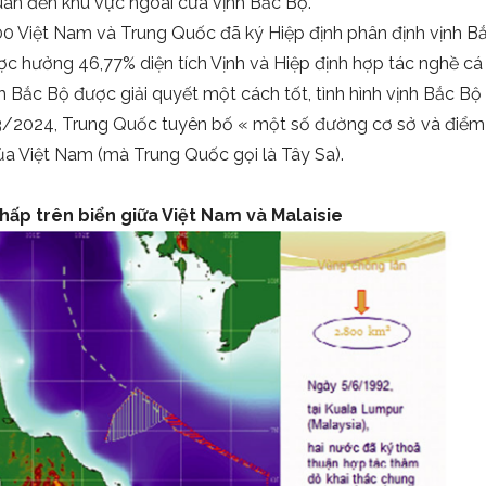
uan đến khu vực ngoài cửa vịnh Bắc Bộ.
0 Việt Nam và Trung Quốc đã ký Hiệp định phân định vịnh B
ợc hưởng 46,77% diện tích Vịnh và Hiệp định hợp tác nghề cá
 Bắc Bộ được giải quyết một cách tốt, tình hình vịnh Bắc Bộ 
 3/2024, Trung Quốc tuyên bố « một số đường cơ sở và điểm 
 Việt Nam (mà Trung Quốc gọi là Tây Sa).
hấp trên biển giữa Việt Nam và Malaisie