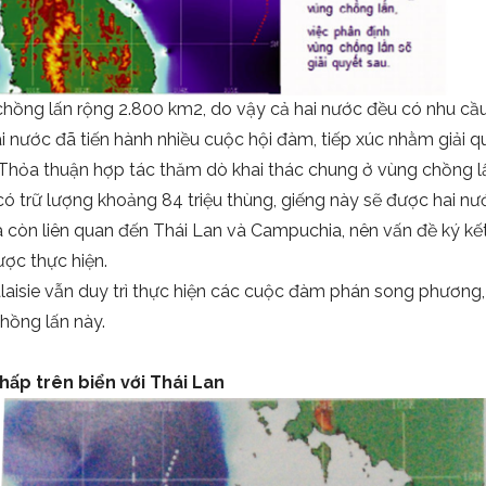
 chồng lấn rộng 2.800 km2, do vậy cả hai nước đều có nhu cầu
 nước đã tiến hành nhiều cuộc hội đàm, tiếp xúc nhằm giải qu
 Thỏa thuận hợp tác thăm dò khai thác chung ở vùng chồng lấ
 trữ lượng khoảng 84 triệu thùng, giếng này sẽ được hai nướ
a còn liên quan đến Thái Lan và Campuchia, nên vấn đề ký kết
ược thực hiện.
aisie vẫn duy trì thực hiện các cuộc đàm phán song phương,
hồng lấn này.
hấp trên biển với Thái Lan