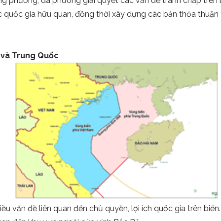
 phương, đa phương giải quyết các vấn đề tranh chấp trên 
các quốc gia hữu quan, đồng thời xây dựng các bản thỏa thuận
m và Trung Quốc
ều vấn đề liên quan đến chủ quyền, lợi ích quốc gia trên biể