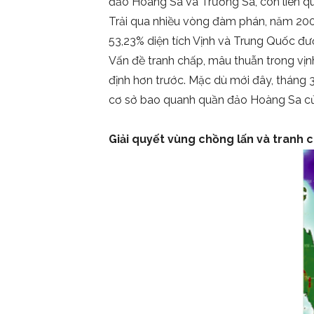
đảo Hoàng Sa và Trường Sa, còn liên q
Trải qua nhiều vòng đàm phán, năm 200
53,23% diện tích Vịnh và Trung Quốc đư
Vấn đề tranh chấp, mâu thuẫn trong vịnh
định hơn trước. Mặc dù mới đây, tháng
cơ sở bao quanh quần đảo Hoàng Sa của
Giải quyết vùng chồng lấn và tranh c