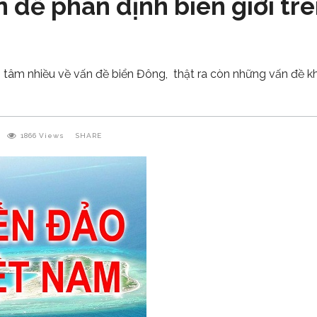
n đề phân định biên giới trê
n tâm nhiều về vấn đề biển Đông, thật ra còn những vấn đề 
1866
Views
SHARE