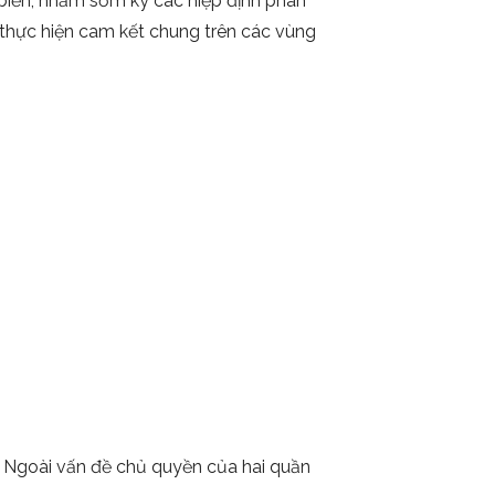
biển, nhằm sớm ký các hiệp định phân
 thực hiện cam kết chung trên các vùng
n. Ngoài vấn đề chủ quyền của hai quần