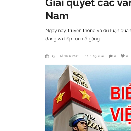
Giải quyết các vấ
Nam
Ngày nay, truyền thông và dư luận qua
đang và tiếp tục cố gắng
13 THÁNG 6 2024
12 h 03 min
0
0