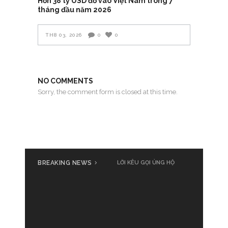
Hơn 38 tỷ USD đổ vào Việt Nam trong 7
tháng đầu năm 2026
TH8 03, 2026
0
0
NO COMMENTS
Sorry, the comment form is closed at this time.
BREAKING NEWS
LỜI KÊU GỌI ỦNG HỘ