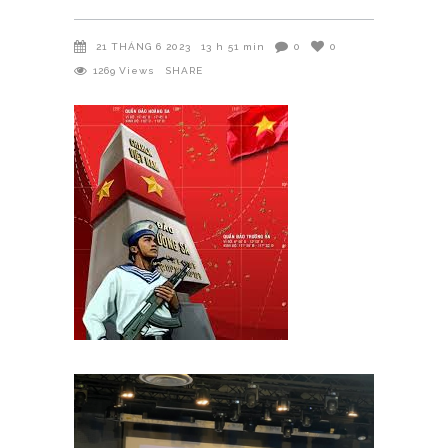
21 THÁNG 6 2023
13 h 51 min
0
0
1269
Views
SHARE