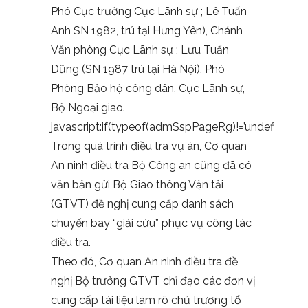
Phó Cục trưởng Cục Lãnh sự ; Lê Tuấn
Anh SN 1982, trú tại Hưng Yên), Chánh
Văn phòng Cục Lãnh sự ; Lưu Tuấn
Dũng (SN 1987 trú tại Hà Nội), Phó
Phòng Bảo hộ công dân, Cục Lãnh sự,
Bộ Ngoại giao.
javascript:if(typeof(admSspPageRg)!=’undefine
Trong quá trình điều tra vụ án, Cơ quan
An ninh điều tra Bộ Công an cũng đã có
văn bản gửi Bộ Giao thông Vận tải
(GTVT) đề nghị cung cấp danh sách
chuyến bay “giải cứu” phục vụ công tác
điều tra.
Theo đó, Cơ quan An ninh điều tra đề
nghị Bộ trưởng GTVT chỉ đạo các đơn vị
cung cấp tài liệu làm rõ chủ trương tổ