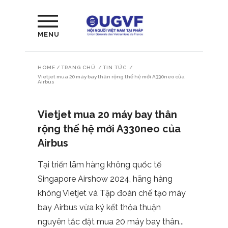
MENU
HOME
/
TRANG CHỦ
/
TIN TỨC
/
Vietjet mua 20 máy bay thân rộng thế hệ mới A330neo của
Airbus
Vietjet mua 20 máy bay thân
rộng thế hệ mới A330neo của
Airbus
Tại triển lãm hàng không quốc tế
Singapore Airshow 2024, hãng hàng
không Vietjet và Tập đoàn chế tạo máy
bay Airbus vừa ký kết thỏa thuận
nguyên tắc đặt mua 20 máy bay thân