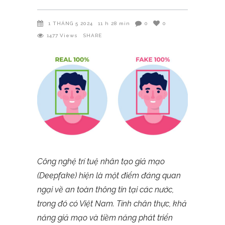
1 THÁNG 5 2024
11 h 28 min
0
0
1477
Views
SHARE
Công ngh
ệ
trí tu
ệ
nhân t
ạ
o gi
ả
m
ạ
o
(Deepfake) hi
ệ
n là m
ộ
t
đ
i
ể
m
đ
áng quan
ng
ạ
i v
ề
an toàn thông tin t
ạ
i các nước,
trong đó có Vi
ệ
t Nam. Tính chân th
ự
c, kh
ả
n
ă
ng gi
ả
m
ạ
o và ti
ề
m n
ă
ng phát tri
ể
n