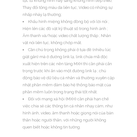
tục từ khung hình này sang khung hình tiếp theo;
Thay đổi tông màu da liên tục; Video có những sự
nhấp nháy lạ thường;
Khẩu hình miệng không đồng bộ với lời nói ;
Hiện lên các đồ vật kỹ thuật số trong hình ảnh ;
Âm thanh và/hoặc video chất lượng thấp ; Nhân
vật nói liên tục, không chớp mắt.
Cần chú trọng không phải ở tựa đề (nhiều lúc
giật gân) mà ở đường link lạ, link chứa mã độc
xuất hiện trên các nền tảng MXH thì cần phải cẩn
trọng trước khi ấn vào một đường link lạ ; chủ
động bảo vệ dữ liệu cá nhân và thường xuyên cập
nhật phần mềm đảm bảo hệ thống bảo mật của
phần mềm luôn trong trạng thái tốt nhất.
Đối với mạng xá hội (MXH) cần phải hạn chế
việc chia sẻ các thông tin cá nhân nhạy cảm, như
hình ảnh, video, âm thanh hoặc giọng nói của bản
thân hoặc người thân, với những người không
quen biết hoặc không tin tưởng.