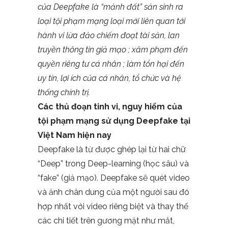
c
ủ
a Deepfake là “m
ả
nh
đấ
t” s
ả
n sinh ra
lo
ạ
i t
ộ
i ph
ạ
m m
ạ
ng loại m
ớ
i liên quan t
ớ
i
hành vi l
ừ
a
đả
o chi
ế
m
đ
o
ạ
t tài s
ả
n, lan
truy
ề
n thông tin gi
ả
m
ạ
o ; xâm ph
ạ
m
đế
n
quy
ề
n riêng t
ư
cá nhân ; làm t
ổ
n h
ạ
i
đế
n
uy tín, l
ợ
i ích c
ủ
a cá nhân, t
ổ
ch
ứ
c và h
ệ
th
ố
ng chính tr
ị
.
Các thủ đoạn tinh vi, nguy hiểm của
tội phạm mạng sử dụng Deepfake tại
Việt Nam hiện nay
Deepfake là từ được ghép lại từ hai chữ
“Deep” trong Deep-learning (học sâu) và
“fake” (giả mạo). Deepfake sẽ quét video
và ảnh chân dung của một người sau đó
hợp nhất với video riêng biệt và thay thế
các chi tiết trên gương mặt như mắt,