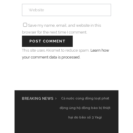
Save my name, email, and website in this
browser for the next time I comment.
This site uses Akismet to reduce spam.
Learn how
your comment data is processed.
BREAKING NEWS
Cả nước cùng đồng loạt phát
động ủng hộ đồng bào bị thiệt
hại do bão số 3 Yagi