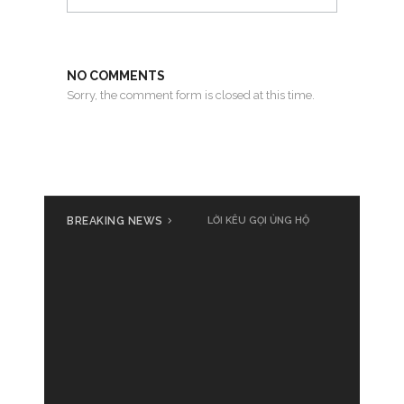
NO COMMENTS
Sorry, the comment form is closed at this time.
BREAKING NEWS
LỜI KÊU GỌI ỦNG HỘ