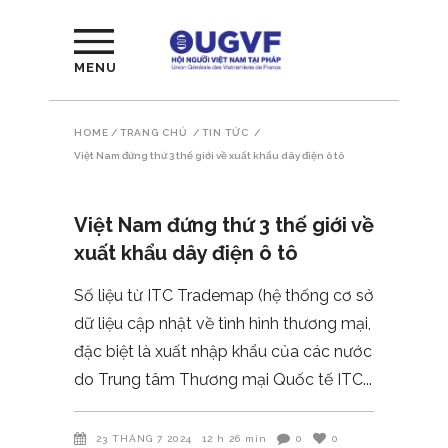
MENU
HOME
/
TRANG CHỦ
/
TIN TỨC
/
Việt Nam đứng thứ 3 thế giới về xuất khẩu dây điện ô tô
Việt Nam đứng thứ 3 thế giới về
xuất khẩu dây điện ô tô
Số liệu từ ITC Trademap (hệ thống cơ sở
dữ liệu cập nhật về tình hình thương mại,
đặc biệt là xuất nhập khẩu của các nước
do Trung tâm Thương mại Quốc tế ITC
23 THÁNG 7 2024
12 h 26 min
0
0