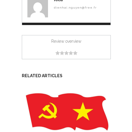
dienhai.nguyen@free.fr
Review overview
RELATED ARTICLES