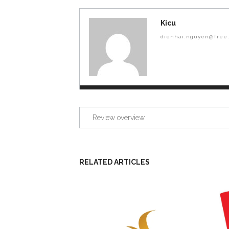
Kicu
dienhai.nguyen@free.
Review overview
RELATED ARTICLES