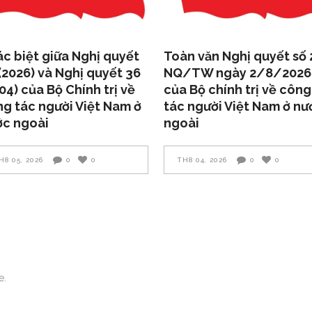
c biệt giữa Nghị quyết
Toàn văn Nghị quyết số 
(2026) và Nghị quyết 36
NQ/TW ngày 2/8/2026
04) của Bộ Chính trị về
của Bộ chính trị về công
g tác người Việt Nam ở
tác người Việt Nam ở nư
ớc ngoài
ngoài
H8 05, 2026
0
0
TH8 04, 2026
0
0
e.