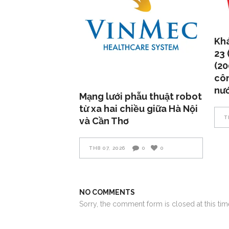
Khá
23 
(20
côn
nư
Mạng lưới phẫu thuật robot
từ xa hai chiều giữa Hà Nội
T
và Cần Thơ
TH8 07, 2026
0
0
NO COMMENTS
Sorry, the comment form is closed at this tim