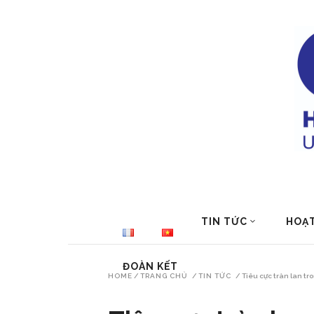
TIN TỨC
HOẠ
ĐOÀN KẾT
HOME
/
TRANG CHỦ
/
TIN TỨC
/
Tiêu cực tràn lan tr