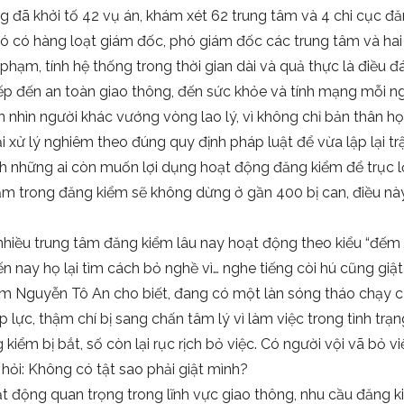
đã khởi tố 42 vụ án, khám xét 62 trung tâm và 4 chi cục đăng
đó có hàng loạt giám đốc, phó giám đốc các trung tâm và ha
ạm, tính hệ thống trong thời gian dài và quả thực là điều đá
 tiếp đến an toàn giao thông, đến sức khỏe và tính mạng mỗi 
nhìn người khác vướng vòng lao lý, vì không chỉ bản thân họ 
 xử lý nghiêm theo đúng quy định pháp luật để vừa lập lại tr
h những ai còn muốn lợi dụng hoạt động đăng kiểm để trục lợ
hạm trong đăng kiểm sẽ không dừng ở gần 400 bị can, điều nà
hiều trung tâm đăng kiểm lâu nay hoạt động theo kiểu “đếm xe
n nay họ lại tìm cách bỏ nghề vì… nghe tiếng còi hú cũng giật
 Nguyễn Tô An cho biết, đang có một làn sóng tháo chạy củ
 lực, thậm chí bị sang chấn tâm lý vì làm việc trong tình trạn
kiểm bị bắt, số còn lại rục rịch bỏ việc. Có người vội vã bỏ 
u hỏi: Không có tật sao phải giật mình?
oạt động quan trọng trong lĩnh vực giao thông, nhu cầu đăng 