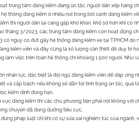
 loạt trung tâm đăng kiểm đang ùn tắc, người dân xếp hàng ch
 hệ thống đăng kiểm ở nhiều nơi trong bối cảnh đăng kiểm viê
iểm thì người dân lại càng gặp khó khăn, khổ sở hơn khi có 
o tháng 3/2023, các trung tâm đăng kiểm còn hoạt động chỉ
 có nguy cơ đứt gãy hệ thống đăng kiểm xe tại TPHCM do năn
ng kiểm viên và đây cũng là số lượng cần thiết để duy trì h
ng làm việc trên toàn hệ thống chỉ khoảng 1.500 người. Như v
ồn nhân lực, đặc biệt là đội ngũ đăng kiểm viên để đáp ứng 
iết và cấp bách; nếu không sẽ dẫn tới tình trạng ùn tắc, quá 
ược kiểm định đúng hạn.
h vực đăng kiểm thì các chủ phương tiện phải nói không với ch
xong chuyện đã dung dưỡng tiêu cực.
đúng pháp luật chỉ khi có sự sửa sai nghiêm túc của ngành, v