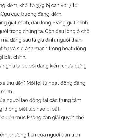
 kiểm, khởi tố 379 bị can với 7 tội
i Cựu cục trưởng đăng kiểm.
ng giật mình, đau lòng. Đáng giật mình
người trong chúng ta. Còn đau lòng ở chỗ
mà đằng sau là gia đình, người thân.
ật tự và sự lành mạnh trong hoạt động
i bất chính.
y nghĩa là bê bối đăng kiểm chưa dừng
 thu tiền”. Mối lợi từ hoạt động đăng
 mình.
a người lao động tại các trung tâm
g không biết lúc nào bị bắt.
việc đến mức không cần giải quyết chế
kiểm phương tiện của người dân trên