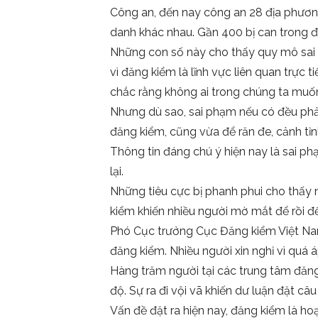
Công an, đến nay công an 28 địa phương 
danh khác nhau. Gần 400 bị can trong 
Những con số này cho thấy quy mô sai ph
vì đăng kiểm là lĩnh vực liên quan trực
chắc rằng không ai trong chúng ta muốn 
Nhưng dù sao, sai phạm nếu có đều phải
đăng kiểm, cũng vừa để răn đe, cảnh tỉn
Thông tin đáng chú ý hiện nay là sai p
lại.
Những tiêu cực bị phanh phui cho thấy n
kiểm khiến nhiều người mờ mắt để rồi đế
Phó Cục trưởng Cục Đăng kiểm Việt Nam
đăng kiểm. Nhiều người xin nghỉ vì quá áp
Hàng trăm người tại các trung tâm đăng 
độ. Sự ra đi vội vã khiến dư luận đặt câ
Vấn đề đặt ra hiện nay, đăng kiểm là h