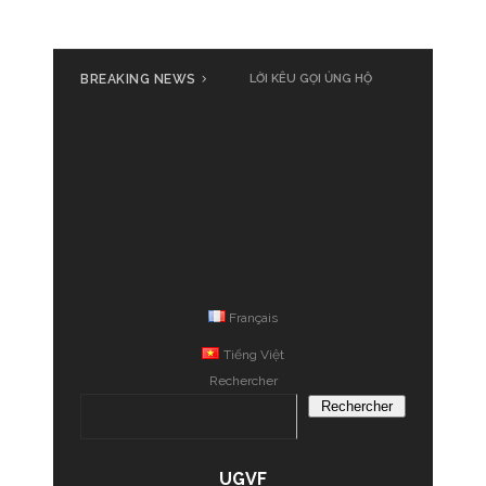
BREAKING NEWS
Cả nước cùng đồng loạt phát
động ủng hộ đồng bào bị thiệt
hại do bão số 3 Yagi
Français
Tiếng Việt
Rechercher
Rechercher
UGVF