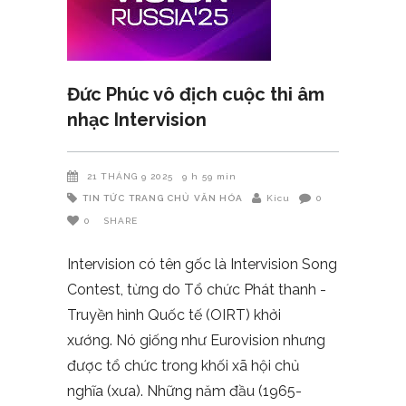
Đức Phúc vô địch cuộc thi âm
nhạc Intervision
21 THÁNG 9 2025
9 h 59 min
TIN TỨC
TRANG CHỦ
VĂN HÓA
Kicu
0
0
SHARE
Intervision có tên gốc là Intervision Song
Contest, từng do Tổ chức Phát thanh -
Truyền hình Quốc tế (OIRT) khởi
xướng. Nó giống như Eurovision nhưng
được tổ chức trong khối xã hội chủ
nghĩa (xưa). Những năm đầu (1965-