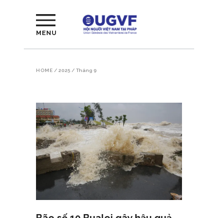
MENU
HOME
/
2025
/
Tháng 9
Bão số 10 Bualoi gây hậu quả