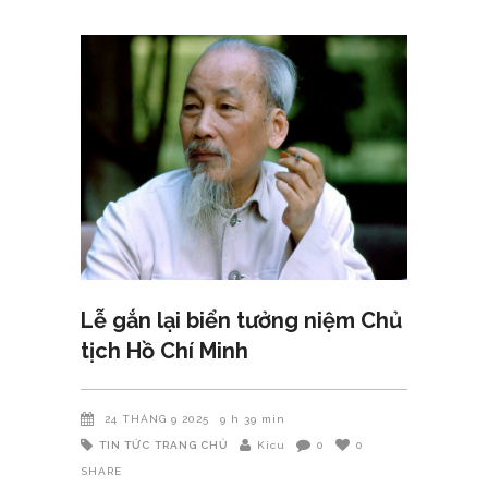
Lễ gắn lại biển tưởng niệm Chủ
tịch Hồ Chí Minh
24 THÁNG 9 2025
9 h 39 min
TIN TỨC
TRANG CHỦ
Kicu
0
0
SHARE