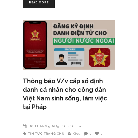
READ MORE
Thông báo V/v cấp số định
danh cá nhân cho công dân
Việt Nam sinh sống, làm việc
tại Pháp
26 THÁNG 9 2025
11 h 11 min
TIN TỨC
TRANG CHỦ
Kicu
0
0