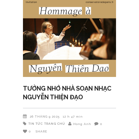
TƯỞNG NHỚ NHÀ SOẠN NHẠC
NGUYỄN THIỆN ĐẠO
26 THÁNG 9 2025
12 h 47 min
TIN TỨC
TRANG CHỦ
Hong Anh
0
0
SHARE