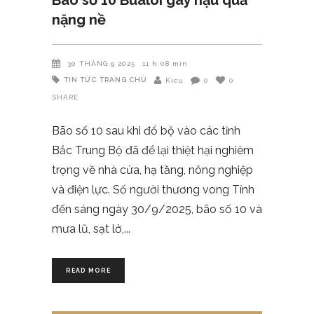
nặng nề
30 THÁNG 9 2025
11 h 08 min
TIN TỨC
TRANG CHỦ
Kicu
0
0
SHARE
Bão số 10 sau khi đổ bộ vào các tỉnh
Bắc Trung Bộ đã để lại thiệt hại nghiêm
trọng về nhà cửa, hạ tầng, nông nghiệp
và điện lực. Số người thương vong Tính
đến sáng ngày 30/9/2025, bão số 10 và
mưa lũ, sạt lở,
READ MORE