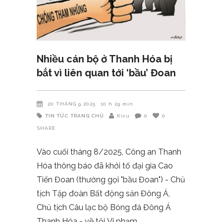
Nhiều cán bộ ở Thanh Hóa bị
bắt vì liên quan tới ‘bầu’ Đoan
20 THÁNG 9 2025
10 h 29 min
TIN TỨC
TRANG CHỦ
Kicu
0
0
SHARE
Vào cuối tháng 8/2025, Công an Thanh
Hóa thông báo đã khởi tố đại gia Cao
Tiến Đoan (thường gọi "bầu Đoan") - Chủ
tịch Tập đoàn Bất động sản Đông Á,
Chủ tịch Câu lạc bộ Bóng đá Đông Á
Thanh Hóa - về tội Vi phạm