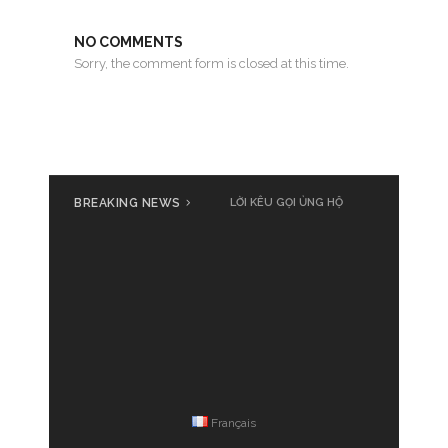
NO COMMENTS
Sorry, the comment form is closed at this time.
BREAKING NEWS
Cả nước cùng đồng loạt phát
LỜI KÊU GỌI ỦNG HỘ
động ủng hộ đồng bào bị thiệt
hại do bão số 3 Yagi
Français