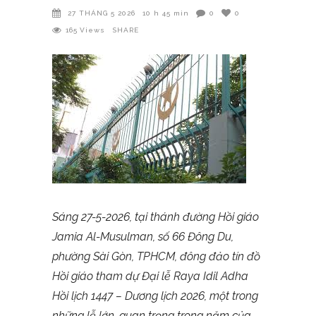
27 THÁNG 5 2026
10 h 45 min
0
0
165
Views
SHARE
Sáng 27-5-2026, tại thánh đường Hồi giáo
Jamia Al-Musulman, số 66 Đông Du,
phường Sài Gòn, TPHCM, đông đảo tín đồ
Hồi giáo tham dự Đại lễ Raya Idil Adha
Hồi lịch 1447 – Dương lịch 2026, một trong
những lễ lớn, quan trọng trong năm của