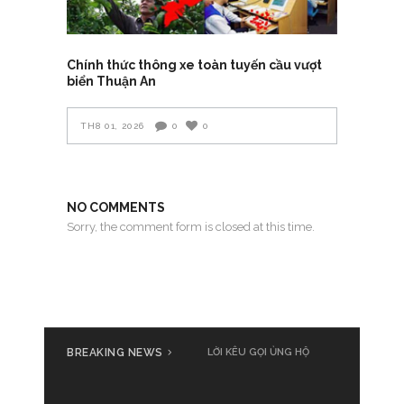
Chính thức thông xe toàn tuyến cầu vượt
biển Thuận An
TH8 01, 2026
0
0
NO COMMENTS
Sorry, the comment form is closed at this time.
BREAKING NEWS
LỜI KÊU GỌI ỦNG HỘ