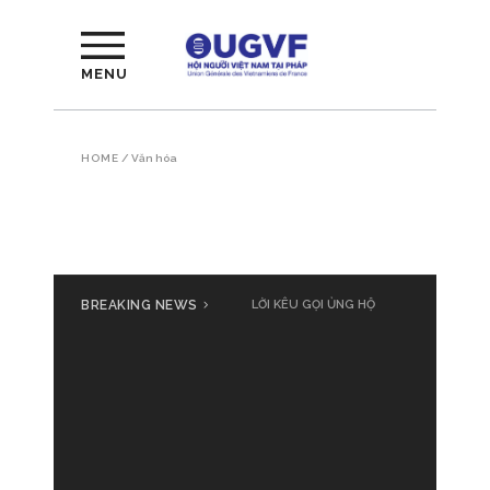
MENU
HOME
/
Văn hóa
BREAKING NEWS
LỜI KÊU GỌI ỦNG HỘ