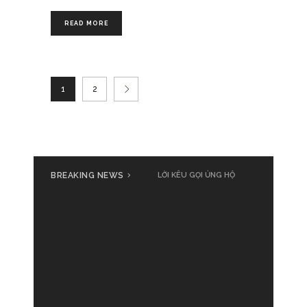
READ MORE
1
2
BREAKING NEWS
Cả nước cùng đồng loạt phát
LỜI KÊU GỌI ỦNG HỘ
động ủng hộ đồng bào bị thiệt
hại do bão số 3 Yagi