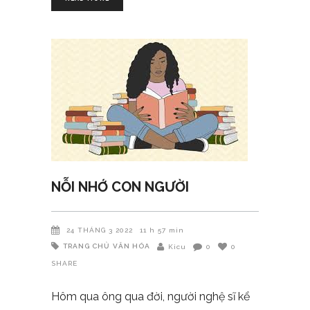
NỖI NHỚ CON NGƯỜI
24 THÁNG 3 2022
11 h 57 min
TRANG CHỦ
VĂN HÓA
Kicu
0
0
SHARE
Hôm qua ông qua đời, người nghệ sĩ kể