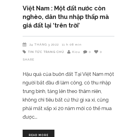
Việt Nam : Một đất nước còn
nghèo, dân thu nhập thấp mà
giá đất lại ‘trên trời’
24 THÁNG 3 2022
11 h 08 min
TIN TỨC
TRANG CHỦ
Kicu
0
0
SHARE
Hậu quả của buôn đất Tại Việt Nam một
người bắt đầu đi làm công, có thu nhập
trung bình, tăng lên theo thâm niên,
không chi tiêu bất cứ thứ gì xa xỉ, cũng
phải mất xấp xỉ 20 năm mới có thể mua
được
READ MORE