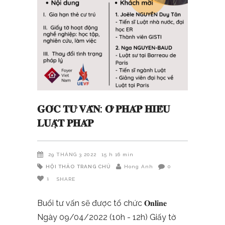
𝐆𝐎́𝐂 𝐓𝐔̛ 𝐕𝐀̂́𝐍: 𝐎̛̉ 𝐏𝐇𝐀́𝐏 𝐇𝐈𝐄̂̉𝐔
𝐋𝐔𝐀̣̂𝐓 𝐏𝐇𝐀́𝐏
29 THÁNG 3 2022
15 h 16 min
HỘI THẢO
TRANG CHỦ
Hong Anh
0
1
SHARE
Buổi tư vấn sẽ được tổ chức 𝐎𝐧𝐥𝐢𝐧𝐞
Ngày 09/04/2022 (10h - 12h) Giấy tờ