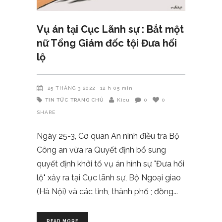
Vụ án tại Cục Lãnh sự : Bắt một
nữ Tổng Giám đốc tội Đưa hối
lộ
25 THÁNG 3 2022
12 h 05 min
TIN TỨC
TRANG CHỦ
Kicu
0
0
SHARE
Ngày 25-3, Cơ quan An ninh điều tra Bộ
Công an vừa ra Quyết định bổ sung
quyết định khởi tố vụ án hình sự "Đưa hối
lộ" xảy ra tại Cục lãnh sự, Bộ Ngoại giao
(Hà Nội) và các tỉnh, thành phố ; đồng
READ MORE