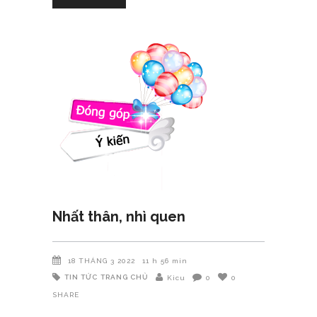
Nhất thân, nhì quen
18 THÁNG 3 2022
11 h 56 min
TIN TỨC
TRANG CHỦ
Kicu
0
0
SHARE