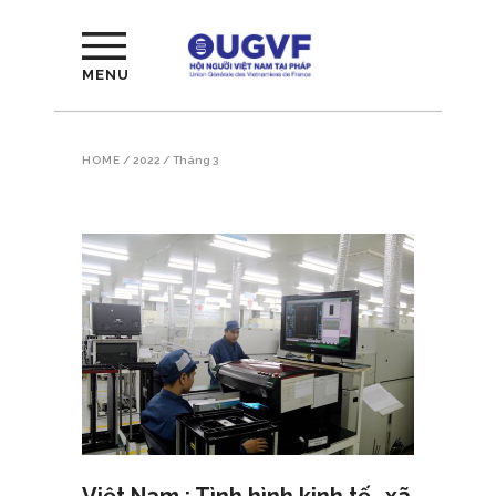
MENU
HOME
/
2022
/
Tháng 3
Việt Nam : Tình hình kinh tế- xã