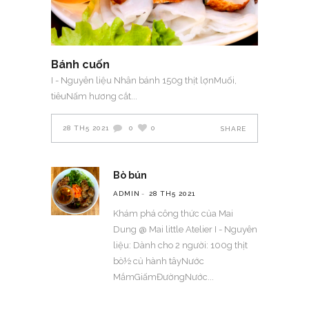
Bánh cuốn
I - Nguyên liệu Nhân bánh 150g thịt lợnMuối,
tiêuNấm hương cắt
28 TH5 2021
0
0
SHARE
Bò bún
ADMIN
28 TH5 2021
Khám phá công thức của Mai
Dung @ Mai little Atelier I - Nguyên
liệu: Dành cho 2 người: 100g thịt
bò½ củ hành tâyNước
MắmGiấmĐườngNước