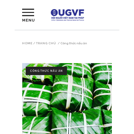
MENU
HOME
/
TRANG CHỦ
/
Công thức nấu ăn
CÔNG THỨC NẤU ĂN