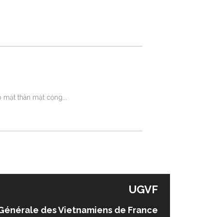
ặp mặt thân mật cộng
UGVF
Générale des Vietnamiens de France