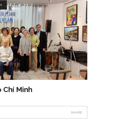
ỘI
 Chí Minh
SHARE