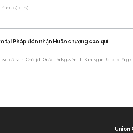
m được cập nhật.
am tại Pháp đón nhận Huân chương cao quí
 Unesco ở Paris, Chủ tịch Quốc hội Nguyễn Thị Kim Ngân đã có buổi g
Union 