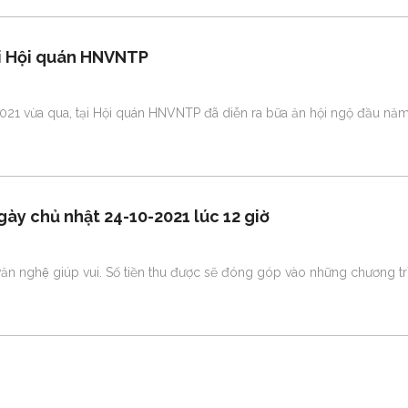
ại Hội quán HNVNTP
021 vừa qua, tại Hội quán HNVNTP đã diễn ra bữa ăn hội ngộ đầu năm
gày chủ nhật 24-10-2021 lúc 12 giờ
̣c văn nghệ giúp vui. Số tiền thu được sẽ đóng góp vào những chương t