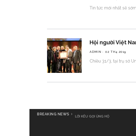
Tin tức mới nhất sẽ sớ
Hội người Việt N
ADMIN
02 TH4 2019
Chiều 31/3, tại trụ sở
BREAKING NEWS
LỜI KÊU GỌI ỦNG HỘ