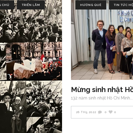
G CHỦ
TRIỂN LÃM
HƯƠNG QUÊ
TIN TỨC H
Mừng sinh nhật Hồ
132 năm sinh nhật Hồ Chí Minh
26 TH5 2022
0
0