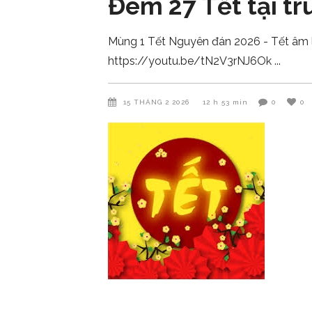
Đêm 27 Tết tại t
Mùng 1 Tết Nguyên đán 2026 - Tết âm l
https://youtu.be/tN2V3rNJ6Ok
15 THÁNG 2 2026
12 h 53 min
0
0