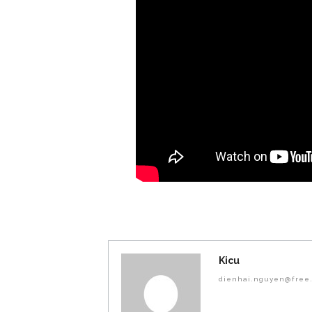
Kicu
dienhai.nguyen@free.