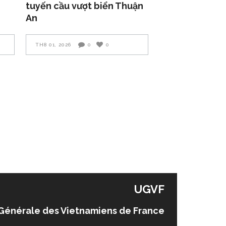
tuyến cầu vượt biển Thuận
An
TH8 01, 2026
0
0
UGVF
Générale des Vietnamiens de France