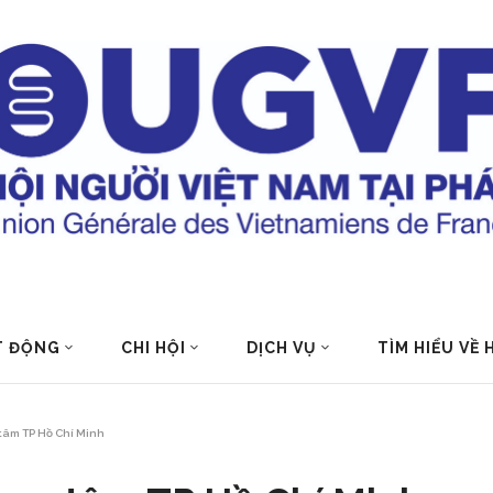
T ĐỘNG
CHI HỘI
DỊCH VỤ
TÌM HIỂU VỀ
 tâm TP Hồ Chí Minh