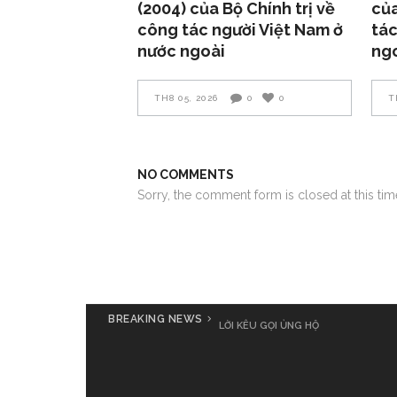
(2004) của Bộ Chính trị về
của
công tác người Việt Nam ở
tác
nước ngoài
ng
TH8 05, 2026
0
0
T
NO COMMENTS
Sorry, the comment form is closed at this tim
BREAKING NEWS
LỜI KÊU GỌI ỦNG HỘ
Cả nước cùng đồng loạt phát động
số 3 Yagi