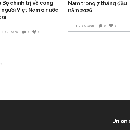
 Bộ chính trị về công
Nam trong 7 tháng đầu
 người Việt Nam ở nước
năm 2026
oài
TH8 03, 2026
0
0
H8 04, 2026
0
0
e.
 ủng hộ đồng bào bị thiệt hại do bão
Union 