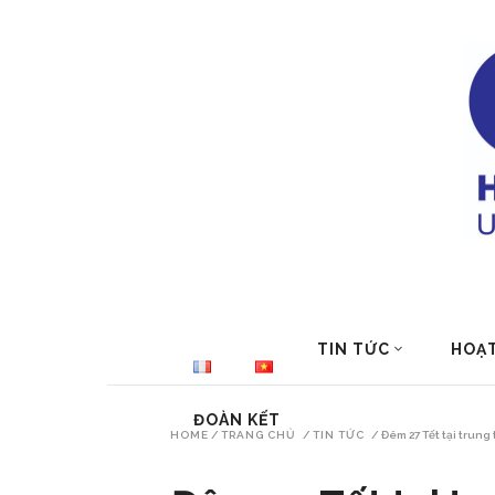
TIN TỨC
HOẠ
ĐOÀN KẾT
HOME
/
TRANG CHỦ
/
TIN TỨC
/
Đêm 27 Tết tại trung