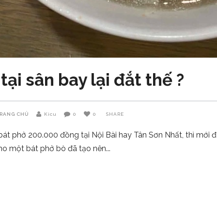
tại sân bay lại đắt thế ?
RANG CHỦ
Kicu
0
0
SHARE
bát phở 200.000 đồng tại Nội Bài hay Tân Sơn Nhất, thì mới đ
o một bát phở bò đã tạo nên