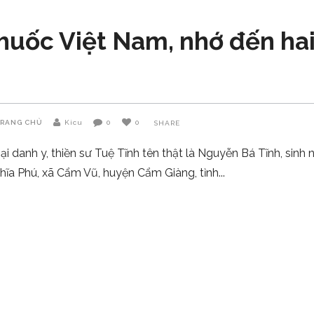
uốc Việt Nam, nhớ đến hai 
TRANG CHỦ
Kicu
0
0
SHARE
ại danh y, thiền sư Tuệ Tĩnh tên thật là Nguyễn Bá Tĩnh, sinh
hĩa Phú, xã Cẩm Vũ, huyện Cẩm Giàng, tỉnh