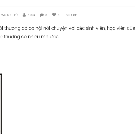
RANG CHỦ
Kicu
0
0
SHARE
ôi thường có cơ hội nói chuyện với các sinh viên, học viên củ
trẻ thường có nhiều mơ ước