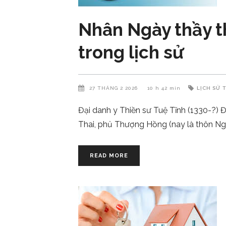
Nhân Ngày thầy th
trong lịch sử
27 THÁNG 2 2026
10 h 42 min
LỊCH SỬ
Đại danh y Thiền sư Tuệ Tĩnh (1330-?) Đ
Thai, phủ Thượng Hồng (nay là thôn Ng
READ MORE