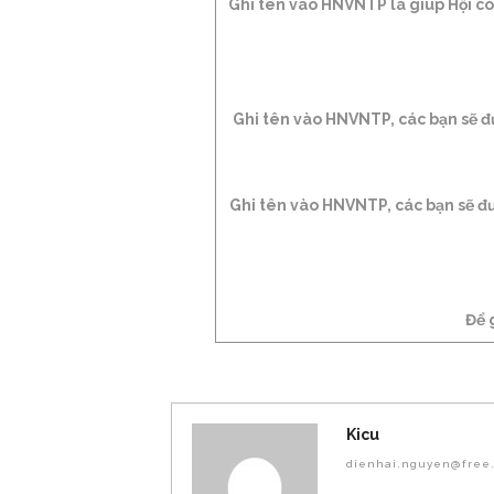
Ghi tên vào HNVNTP là giúp Hội có
Ghi tên vào HNVNTP, các bạn sẽ đư
Ghi tên vào HNVNTP, các bạn sẽ đượ
Để 
Kicu
dienhai.nguyen@free.