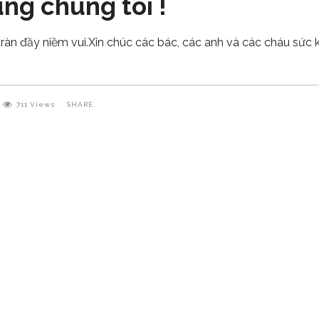
ng chúng tôi !
àn đầy niềm vui.Xin chúc các bác, các anh và các cháu sức 
711
Views
SHARE