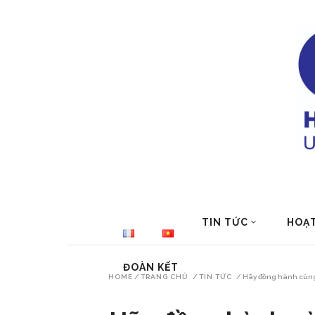
TIN TỨC
HOẠ
ĐOÀN KẾT
HOME
/
TRANG CHỦ
/
TIN TỨC
/
Hãy đồng hành cùng