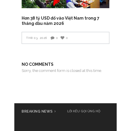
Hơn 38 tỷ USD đổ vào Việt Nam trong 7
tháng đầu năm 2026
TH8 03, 2026
0
0
NO COMMENTS
Sorry, the comment form is closed at this time.
BREAKING NEWS
LỜI KÊU GỌI ỦNG HỘ