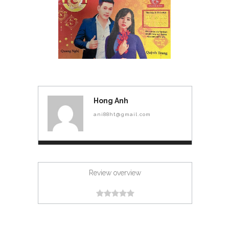
Hong Anh
ani88ht@gmail.com
Review overview