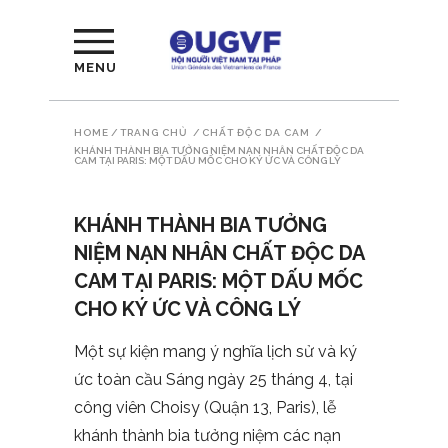
MENU
HOME
/
TRANG CHỦ
/
CHẤT ĐỘC DA CAM
/
KHÁNH THÀNH BIA TƯỞNG NIỆM NẠN NHÂN CHẤT ĐỘC DA
CAM TẠI PARIS: MỘT DẤU MỐC CHO KÝ ỨC VÀ CÔNG LÝ
KHÁNH THÀNH BIA TƯỞNG
NIỆM NẠN NHÂN CHẤT ĐỘC DA
CAM TẠI PARIS: MỘT DẤU MỐC
CHO KÝ ỨC VÀ CÔNG LÝ
Một sự kiện mang ý nghĩa lịch sử và ký
ức toàn cầu Sáng ngày 25 tháng 4, tại
công viên Choisy (Quận 13, Paris), lễ
khánh thành bia tưởng niệm các nạn