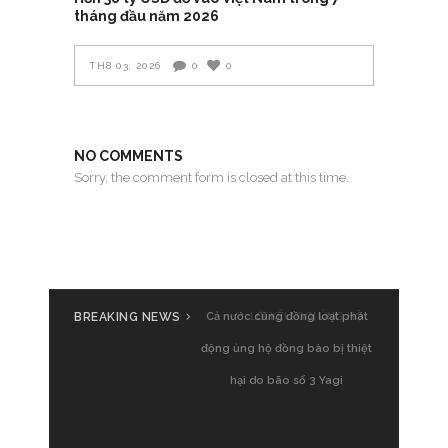
tháng đầu năm 2026
TH8 03, 2026
0
0
NO COMMENTS
Sorry, the comment form is closed at this time.
BREAKING NEWS
Cả nước cùng đồng loạt phát
động ủng hộ đồng bào bị thiệt
hại do bão số 3 Yagi