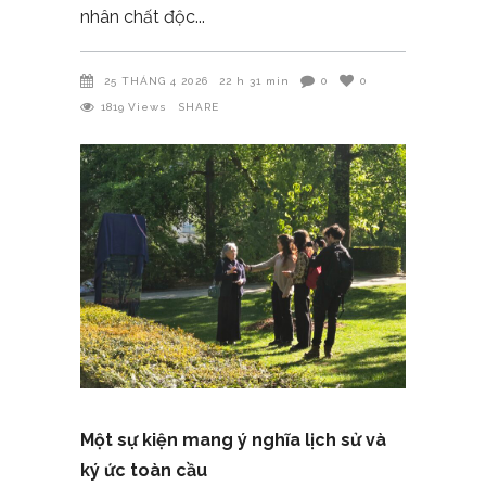
nhân chất độc
25 THÁNG 4 2026
22 h 31 min
0
0
1819
Views
SHARE
Một sự kiện mang ý nghĩa lịch sử và
ký ức toàn cầu