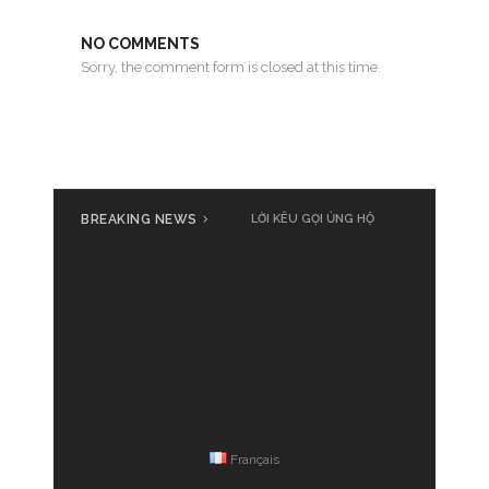
NO COMMENTS
Sorry, the comment form is closed at this time.
BREAKING NEWS
LỜI KÊU GỌI ỦNG HỘ
Français