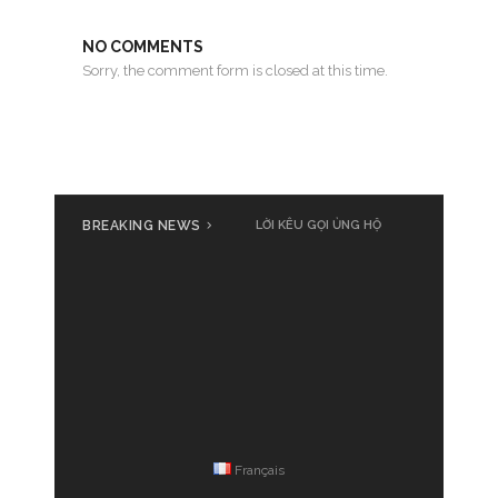
NO COMMENTS
Sorry, the comment form is closed at this time.
BREAKING NEWS
LỜI KÊU GỌI ỦNG HỘ
Français