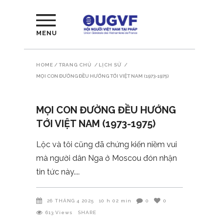
MENU
HOME
/
TRANG CHỦ
/
LỊCH SỬ
/
MỌI CON ĐƯỜNG ĐỀU HƯỚNG TỚI VIỆT NAM (1973-1975)
MỌI CON ĐƯỜNG ĐỀU HƯỚNG
TỚI VIỆT NAM (1973-1975)
Lộc và tôi cũng đã chứng kiến ​​niềm vui
mà người dân Nga ở Moscou đón nhận
tin tức này.
26 THÁNG 4 2025
10 h 02 min
0
0
613
Views
SHARE