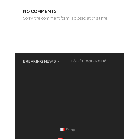
NO COMMENTS
Sorry, the comment form is closed at this time.
BREAKING NEWS
Cả nước cùng đồng loạt phát
LỜI KÊU GỌI ỦNG HỘ
động ủng hộ đồng bào bị thiệt
hại do bão số 3 Yagi
Français