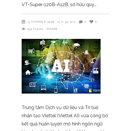
VT-Super-120B-A12B, sở hữu quy
5 THÁNG 6 2026
11 h 32 min
0
0
153
Views
SHARE
Trung tâm Dịch vụ dữ liệu và Trí tuệ
nhân tạo
Viettel
(Viettel AI) vừa công bố
kết quả huấn luyện mô hình ngôn ngữ