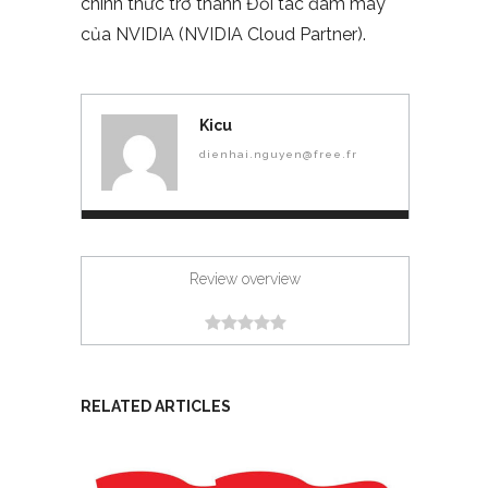
chính thức trở thành Đối tác đám mây
của NVIDIA (NVIDIA Cloud Partner).
Kicu
dienhai.nguyen@free.fr
Review overview
RELATED ARTICLES