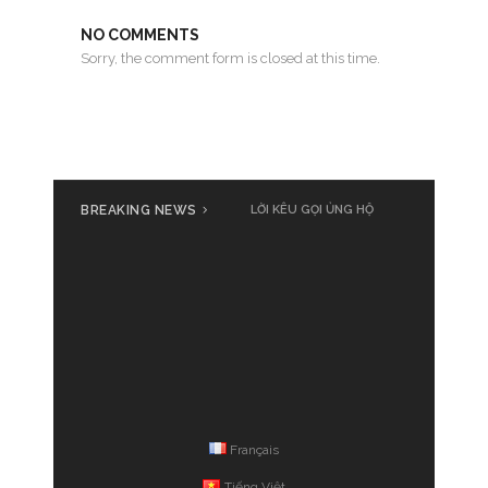
NO COMMENTS
Sorry, the comment form is closed at this time.
BREAKING NEWS
LỜI KÊU GỌI ỦNG HỘ
Français
Tiếng Việt