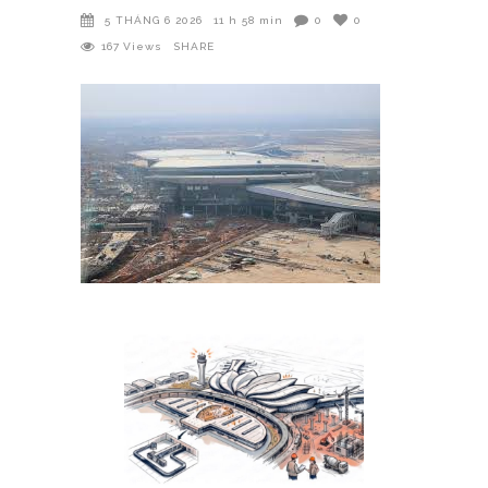
5 THÁNG 6 2026
11 h 58 min
0
0
167
Views
SHARE