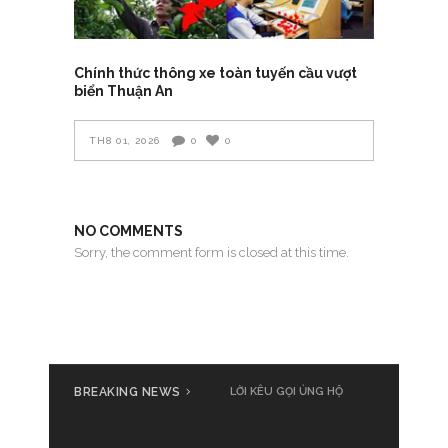
Chính thức thông xe toàn tuyến cầu vượt
biển Thuận An
TH8 01, 2026
0
0
NO COMMENTS
Sorry, the comment form is closed at this time.
BREAKING NEWS
LỜI KÊU GỌI ỦNG HỘ