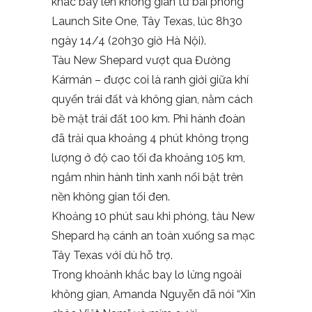
khác bay lên không gian từ bãi phóng
Launch Site One, Tây Texas, lúc 8h30
ngày 14/4 (20h30 giờ Hà Nội).
Tàu New Shepard vượt qua Đường
Kármán – được coi là ranh giới giữa khí
quyển trái đất và không gian, nằm cách
bề mặt trái đất 100 km. Phi hành đoàn
đã trải qua khoảng 4 phút không trọng
lượng ở độ cao tối đa khoảng 105 km,
ngắm nhìn hành tinh xanh nổi bật trên
nền không gian tối đen.
Khoảng 10 phút sau khi phóng, tàu New
Shepard hạ cánh an toàn xuống sa mạc
Tây Texas với dù hỗ trợ.
Trong khoảnh khắc bay lơ lửng ngoài
không gian, Amanda Nguyễn đã nói “Xin