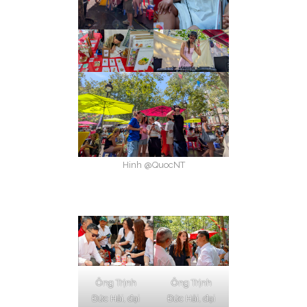
Hinh @QuocNT
Ông Trịnh
Ông Trịnh
Đức Hải, đại
Đức Hải, đại