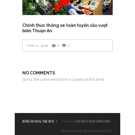
Chính thức thông xe toàn tuyến cầu vượt
biển Thuận An
TH8 01, 2026
0
0
NO COMMENTS
Sorry, the comment form is closed at this time.
BREAKING NEWS
Cả nước cùng đồng loạt phát
động ủng hộ đồng bào bị thiệt