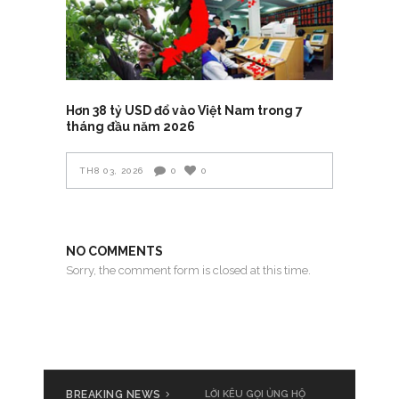
Hơn 38 tỷ USD đổ vào Việt Nam trong 7
tháng đầu năm 2026
TH8 03, 2026
0
0
NO COMMENTS
Sorry, the comment form is closed at this time.
BREAKING NEWS
LỜI KÊU GỌI ỦNG HỘ