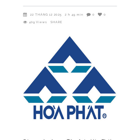
22 THÁNG 12 2025
2 h 49 min
0
0
409
Views
SHARE