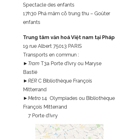
Spectacle des enfants
17h30 Phá mâm cỗ trung thu – Goûter
enfants
Trung tâm văn hoá Việt nam tại Pháp
19 rue Albert 75013 PARIS
Transports en commun :
►
Tram
T3a Porte d’Ivry ou Maryse
Bastié
►
RER
C Bibliothèque François
Mitterrand
►
Metro
14 Olympiades ou Bibliothèque
François Mitterrand
7 Porte d’Ivry