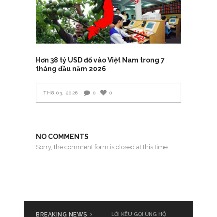
Hơn 38 tỷ USD đổ vào Việt Nam trong 7
tháng đầu năm 2026
TH8 03, 2026
0
0
NO COMMENTS
Sorry, the comment form is closed at this time.
BREAKING NEWS
LỜI KÊU GỌI ỦNG HỘ