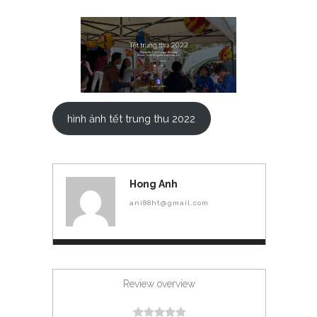
hình ảnh tết trung thu 2022
Hong Anh
ani88ht@gmail.com
Review overview