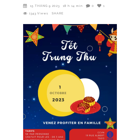
15 THÁNG 9 2023
18 h 14 min
0
1
1343
Views
SHARE