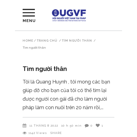
MENU
HOME
/
TRANG CHỦ
/
TÌM NGƯỜI THÂN
/
Tìm người thân
Tìm người thân
Tôi là Quang Huynh , tôi mong các bạn
giúp đỡ cho bạn của tôi có thể tìm lại
được người con gái đã cho làm người
pháp làm con nuôi trên 20 năm rồi,
11 THÁNG 8 2022
10 h 50 min
0
1
1142
Views
SHARE