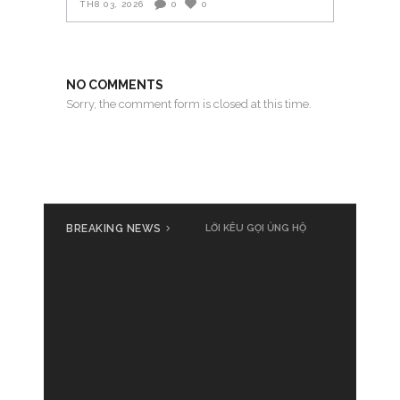
TH8 03, 2026
0
0
NO COMMENTS
Sorry, the comment form is closed at this time.
BREAKING NEWS
LỜI KÊU GỌI ỦNG HỘ