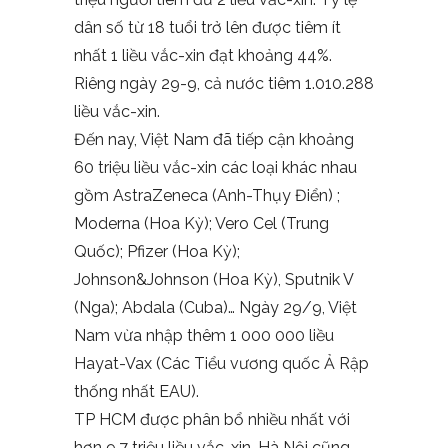
dân số từ 18 tuổi trở lên được tiêm ít
nhất 1 liều vắc-xin đạt khoảng 44%.
Riêng ngày 29-9, cả nước tiêm 1.010.288
liều vắc-xin.
Đến nay, Việt Nam đã tiếp cận khoảng
60 triệu liều vắc-xin các loại khác nhau
gồm AstraZeneca (Anh-Thụy Điển) ;
Moderna (Hoa Kỳ); Vero Cel (Trung
Quốc); Pfizer (Hoa Kỳ);
Johnson&Johnson (Hoa Kỳ), Sputnik V
(Nga); Abdala (Cuba)… Ngày 29/9, Việt
Nam vừa nhập thêm 1 000 000 liều
Hayat-Vax (Các Tiểu vương quốc Ả Rập
thống nhất EAU).
TP HCM được phân bổ nhiều nhất với
hơn 9,7 triệu liều vắc-xin, Hà Nội cũng