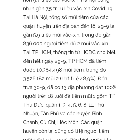
nhận gần 7,5 triệu liều vắc-xin Covid-19.
Tại Hà Nội, tổng số mũi tiêm của các
quận, huyện trên địa bàn đến tối 29-9 là
gần 5,9 triệu mũi vắc-xin, trong đó gần
836.000 người tiêm đủ 2 mũi vắc-xin.
Tại TP HCM, thông tin từ HCDC cho biết
đến hết ngày 29-9, TP HCM đã tiêm
được 10.384.498 mũi tiêm, trong đó
3.526.182 mũi 2 (đạt tỉ lệ 48,9%). Đến
trưa 30-9, đã có 13 địa phương đạt 100%
người trên 18 tuổi đã tiêm mũi 1 gồm TP
Thủ Đức, quận 1, 3, 4, 5, 6, 8, 11, Phú
Nhuận, Tân Phú và các huyện Bình
Chánh, Củ Chi, Hóc Môn. Các quận,
huyện còn lại cũng có tỉ lệ người tiêm
mũi 1 đạt 94 – 99%. Đặc biệt, quận 1 là