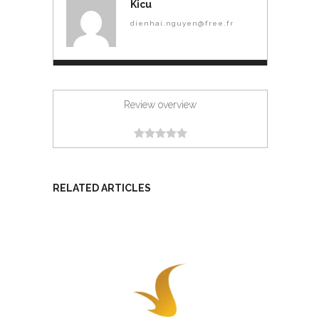
Kicu
dienhai.nguyen@free.fr
Review overview
RELATED ARTICLES