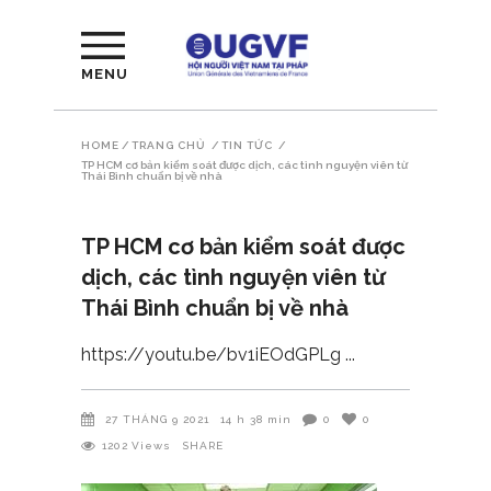
MENU
HOME
/
TRANG CHỦ
/
TIN TỨC
/
TP HCM cơ bản kiểm soát được dịch, các tình nguyện viên từ
Thái Bình chuẩn bị về nhà
TP HCM cơ bản kiểm soát được
dịch, các tình nguyện viên từ
Thái Bình chuẩn bị về nhà
https://youtu.be/bv1iEOdGPLg
27 THÁNG 9 2021
14 h 38 min
0
0
1202
Views
SHARE