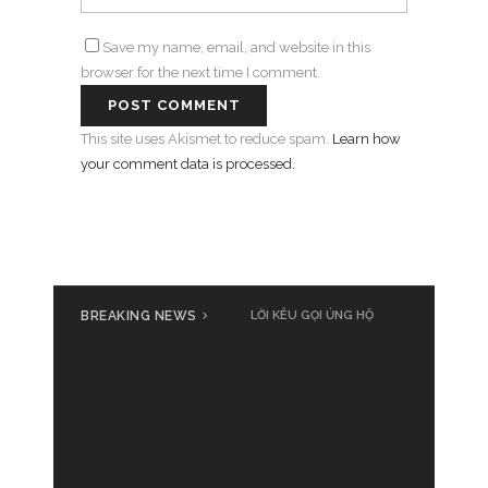
Save my name, email, and website in this
browser for the next time I comment.
This site uses Akismet to reduce spam.
Learn how
your comment data is processed.
BREAKING NEWS
Cả nước cùng đồng loạt phát
LỜI KÊU GỌI ỦNG HỘ
động ủng hộ đồng bào bị thiệt
hại do bão số 3 Yagi