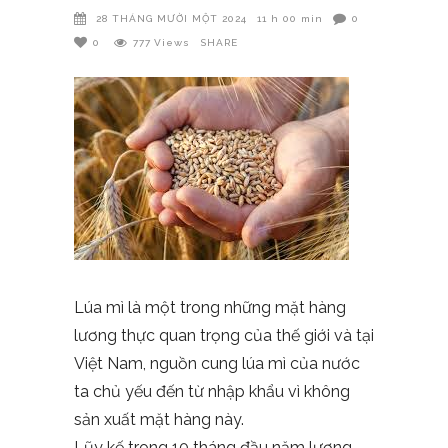
28 THÁNG MƯỜI MỘT 2024
11 h 00 min
0
0
777
Views
SHARE
Lúa mì là một trong những mặt hàng
lương thực quan trọng của thế giới và tại
Việt Nam, nguồn cung lúa mì của nước
ta chủ yếu đến từ nhập khẩu vì không
sản xuất mặt hàng này.
Lũy kế trong 10 tháng đầu năm lượng