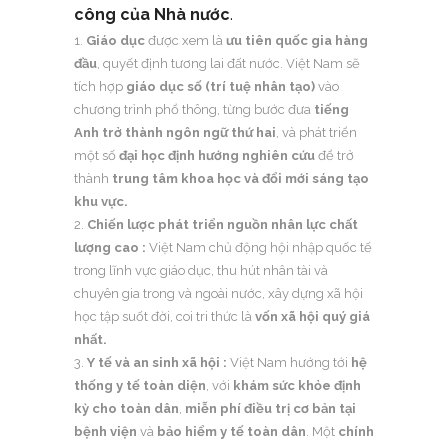
công của Nhà nước
.
Giáo dục
được xem là
ưu tiên quốc gia hàng
đầu
, quyết định tương lai đất nước. Việt Nam sẽ
tích hợp
giáo dục số (trí tuệ nhân tạo)
vào
chương trình phổ thông, từng bước đưa
tiếng
Anh trở thành ngôn ngữ thứ hai
, và phát triển
một số
đại học định hướng nghiên cứu
để trở
thành
trung tâm khoa học và đổi mới sáng tạo
khu vực.
Chiến lược phát triển nguồn nhân lực chất
lượng cao :
Việt Nam chủ động hội nhập quốc tế
trong lĩnh vực giáo dục, thu hút nhân tài và
chuyên gia trong và ngoài nước, xây dựng xã hội
học tập suốt đời, coi tri thức là
vốn xã hội quý giá
nhất.
Y tế và an sinh xã hội :
Việt Nam hướng tới
hệ
thống y tế toàn diện
, với
khám sức khỏe định
kỳ cho toàn dân
,
miễn phí điều trị cơ bản tại
bệnh viện
và
bảo hiểm y tế toàn dân
. Một
chính