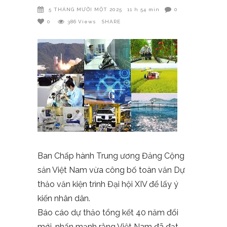
5 THÁNG MƯỜI MỘT 2025
11 h 54 min
0
0
386
Views
SHARE
Ban Chấp hành Trung ương Đảng Cộng
sản Việt Nam vừa công bố toàn văn Dự
thảo văn kiện trình Đại hội XIV để lấy ý
kiến nhân dân.
Báo cáo dự thảo tổng kết 40 năm đổi
mới, nhấn mạnh rằng Việt Nam đã đạt