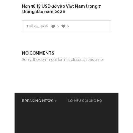
Hơn 38 tỷ USD đổ vào Việt Nam trong 7
tháng đầu năm 2026
TH8 03, 2026
0
0
NO COMMENTS
Sorry, the comment form is closed at this time.
BREAKING NEWS
Cả nước cùng đồng loạt phát
LỜI KÊU GỌI ỦNG HỘ
động ủng hộ đồng bào bị thiệt
hại do bão số 3 Yagi