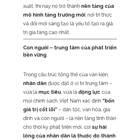
xuất, thì nay nó trở thành
nền tảng của
mô hình tăng trưởng mới
, nơi tri thức
và đổi mới sáng tạo là yếu tố tạo ra giá
trị gia tăng cao nhất.
Con người – trung tâm của phát triển
bền vững
Trong cấu trúc tổng thể của văn kiện,
nhân dân
được đặt ở vị trí trung tâm –
vừa là
mục tiêu
, vừa là
động lực
của
mọi chính sách. Việt Nam xác định
“bốn
giá trị cốt lõi”
– dân tộc, văn hóa, gia
đình và con người – là nền tảng tinh thần
cho thời kỳ phát triển mới, coi
sự hài
lòng của nhân dân là thước đo thành