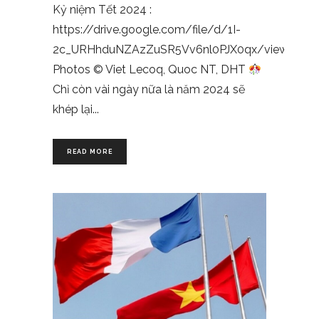
Kỷ niệm Tết 2024 :
https://drive.google.com/file/d/1I-
2c_URHhduNZAzZuSR5Vv6nl0PJX0qx/view
Photos © Viet Lecoq, Quoc NT, DHT
Chỉ còn vài ngày nữa là năm 2024 sẽ
khép lại
READ MORE