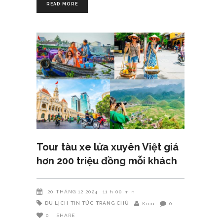
READ MORE
Tour tàu xe lửa xuyên Việt giá
hơn 200 triệu đồng mỗi khách
20 THÁNG 12 2024
11 h 00 min
DU LỊCH
TIN TỨC
TRANG CHỦ
Kicu
0
0
SHARE