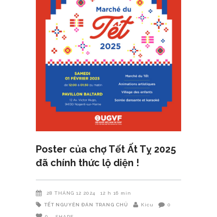
Poster của chợ Tết Ất Tỵ 2025
đã chính thức lộ diện !
28 THÁNG 12 2024
12 h 16 min
TẾT NGUYÊN ĐÁN
TRANG CHỦ
Kicu
0
0
SHARE