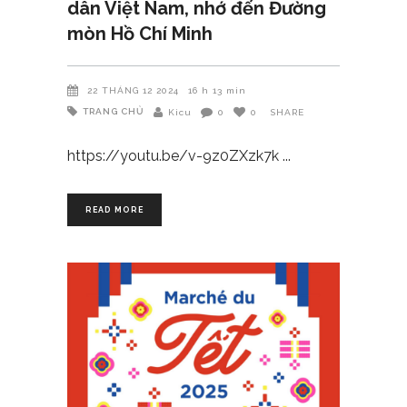
dân Việt Nam, nhớ đến Đường
mòn Hồ Chí Minh
22 THÁNG 12 2024
16 h 13 min
TRANG CHỦ
Kicu
0
0
SHARE
https://youtu.be/v-9z0ZXzk7k
READ MORE