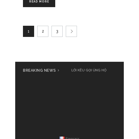
READ MORE
1
2
3
BREAKING NEWS
Cả nước cùng đồng loạt phát
động ủng hộ đồng bào bị thiệt
hại do bão số 3 Yagi
Français