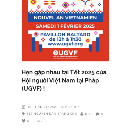
Hẹn gặp nhau tại Tết 2025 của
Hội người Việt Nam tại Pháp
(UGVF) !
22 THÁNG 12 2024
10 h 42 min
TẾT NGUYÊN ĐÁN
TRANG CHỦ
Kicu
0
0
SHARE