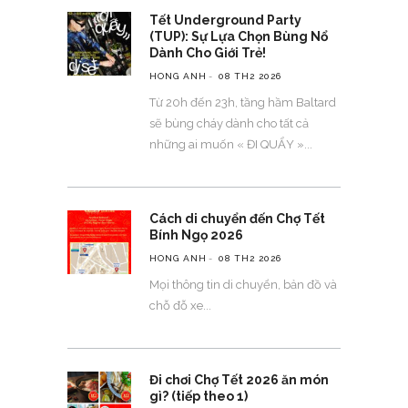
Tết Underground Party
(TUP): Sự Lựa Chọn Bùng Nổ
Dành Cho Giới Trẻ!
HONG ANH
08 TH2 2026
Từ 20h đến 23h, tầng hầm Baltard
sẽ bùng cháy dành cho tất cả
những ai muốn « ĐI QUẨY »
Cách di chuyển đến Chợ Tết
Bính Ngọ 2026
HONG ANH
08 TH2 2026
Mọi thông tin di chuyển, bản đồ và
chỗ đỗ xe
Đi chơi Chợ Tết 2026 ăn món
gì? (tiếp theo 1)