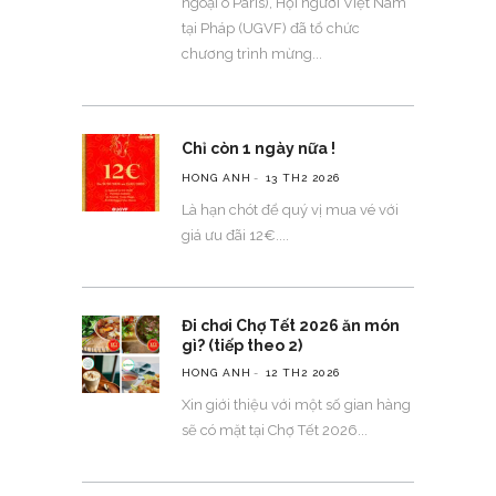
ngoại ô Paris), Hội người Việt Nam
tại Pháp (UGVF) đã tổ chức
chương trình mừng
Chỉ còn 1 ngày nữa !
HONG ANH
13 TH2 2026
Là hạn chót để quý vị mua vé với
giá ưu đãi 12€.
Đi chơi Chợ Tết 2026 ăn món
gì? (tiếp theo 2)
HONG ANH
12 TH2 2026
Xin giới thiệu với một số gian hàng
sẽ có mặt tại Chợ Tết 2026