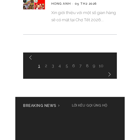
HONG ANH
05 TH2 2026
Xin giới thiệu với một số gian hàng
sẽ có mặt tại Chợ Tết 2026
1
2
3
4
5
6
7
8
9
10
BREAKING NEWS
LỜI KÊU GỌI ỦNG HỘ