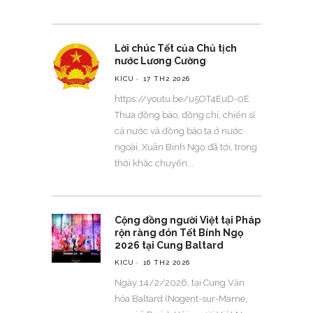
Lời chúc Tết của Chủ tịch
nước Lương Cường
KICU
17 TH2 2026
https://youtu.be/u5OT4EuD-0E
Thưa đồng bào, đồng chí, chiến sĩ
cả nước và đồng bào ta ở nước
ngoài, Xuân Bính Ngọ đã tới, trong
thời khắc chuyển
Cộng đồng người Việt tại Pháp
rộn ràng đón Tết Bính Ngọ
2026 tại Cung Baltard
KICU
16 TH2 2026
Ngày 14/2/2026, tại Cung Văn
hóa Baltard (Nogent-sur-Marne,