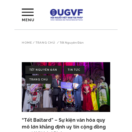
MENU
HOME
/
TRANG CHỦ
/
Tết Nguyên Đán
TẾT NGUYÊN ĐÁN
TIN TỨC
TRANG CHỦ
“Tết Baltard” – Sự kiện văn hóa quy
mô lớn khẳng định uy tín cộng đồng