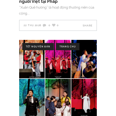
người Việt tại Pháp
“Xuân Quê hương” là hoạt động thường niên của
cộng
22 TH2 2026
0
0
SHARE
TẾT NGUYÊN ĐÁN
TRANG CHỦ