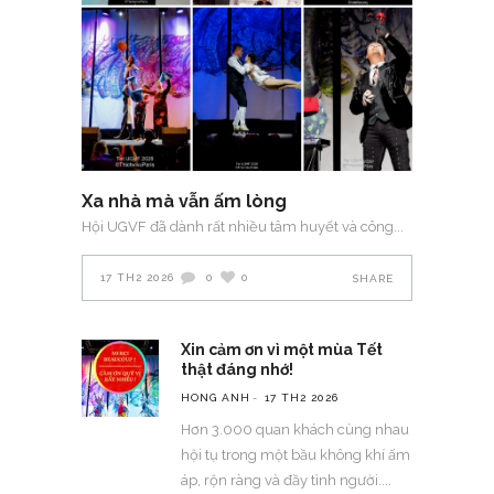
Xa nhà mà vẫn ấm lòng
Hội UGVF đã dành rất nhiều tâm huyết và công
17 TH2 2026
0
0
SHARE
Xin cảm ơn vì một mùa Tết
thật đáng nhớ!
HONG ANH
17 TH2 2026
Hơn 3.000 quan khách cùng nhau
hội tụ trong một bầu không khí ấm
áp, rộn ràng và đầy tình người.