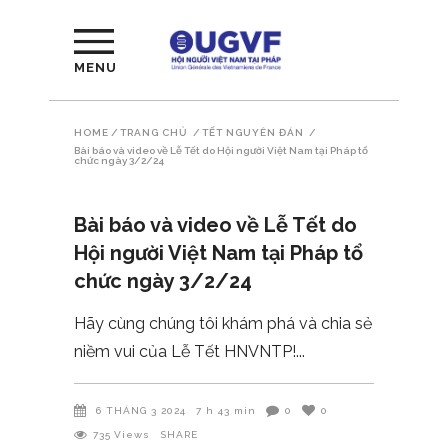
MENU
HOME
/
TRANG CHỦ
/
TẾT NGUYÊN ĐÁN
/
Bài báo và video về Lễ Tết do Hội người Việt Nam tại Pháp tổ
chức ngày 3/2/24
Bài báo và video về Lễ Tết do
Hội người Việt Nam tại Pháp tổ
chức ngày 3/2/24
Hãy cùng chúng tôi khám phá và chia sẻ
niềm vui của Lễ Tết HNVNTP!
6 THÁNG 3 2024
7 h 43 min
0
0
735
Views
SHARE