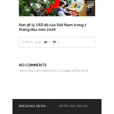
Hơn 38 tỷ USD đổ vào Việt Nam trong 7
tháng đầu năm 2026
TH8 03, 2026
0
0
NO COMMENTS
Sorry, the comment form is closed at this time.
BREAKING NEWS
Cả nước cùng đồng loạt phát
LỜI KÊU GỌI ỦNG HỘ