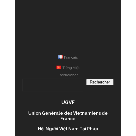
động ủng hộ đồng bào bị thiệt
hại do bão số 3 Yagi
Français
Tiếng Việt
Rechercher
Rechercher
UGVF
Union Générale des Vietnamiens de
France
Hội Người Việt Nam Tại Pháp