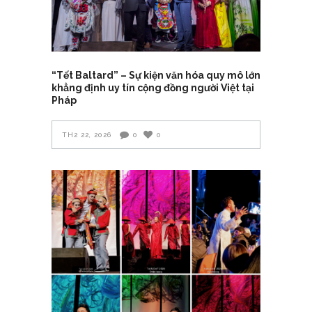
“Tết Baltard” – Sự kiện văn hóa quy mô lớn
khẳng định uy tín cộng đồng người Việt tại
Pháp
TH2 22, 2026
0
0